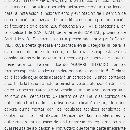
a David Ariel LUNA MERCADO, cuya oferta quedara encuadrada en
la Categoría II, para la elaboración del orden de mérito, una licencia
para la instalación, funcionamiento y explotación de 1 servicio de
comunicación audiovisual de radiodifusión sonora por modulación
de frecuencia en el canal 236, frecuencia 95.1 MHz. categoría E, en
la localidad de SAN JUAN, departamento CAPITAL, provincia de
SAN JUAN. 3.- Rechazar la oferta presentada por Agustín Daniel
VILA, cuya oferta quedara encuadrada en la Categoría III, para la
elaboración del orden de mérito, por las razones expuestasen los
considerandos de la presente. 4.- Rechazar por inadmisible la oferta
presentada por Fabián Eduardo AGUIRRE DELGADO, por las
razones expuestas en los considerandos de la presente. 5.- El plazo
de la licencia adjudicada abarcará un período de 10 años, contados
a partir de la fecha del acto administrativo de autorización de inicio
de emisiones regulares, a cuyo vencimiento podrá ser prorrogada a
solicitud del licenciatario. 6.- Dentro de los 180 días corridos de
notificado el acto administrativo de adjudicación, el adjudicatario
deberá cumplimentar con los requisitos técnicos tendientes a
contar con la habilitación técnica de las instalaciones y
autorización para el inicio de las transmisiones regulares, para lo
cual resulta de aplicación el Instructivo que forma parte integrante