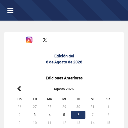
Toggle
navigation
Edición del
6 de Agosto de 2026
Ediciones Anteriores
Agosto 2026
Do
Lu
Ma
Mi
Ju
Vi
Sa
26
27
28
29
30
31
1
2
3
4
5
6
7
8
9
10
11
12
13
14
15