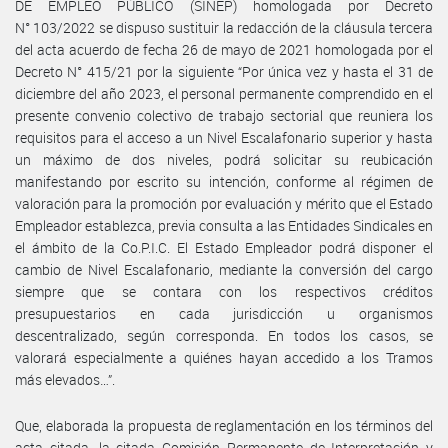
DE EMPLEO PÚBLICO (SINEP) homologada por Decreto
N° 103/2022 se dispuso sustituir la redacción de la cláusula tercera
del acta acuerdo de fecha 26 de mayo de 2021 homologada por el
Decreto N° 415/21 por la siguiente “Por única vez y hasta el 31 de
diciembre del año 2023, el personal permanente comprendido en el
presente convenio colectivo de trabajo sectorial que reuniera los
requisitos para el acceso a un Nivel Escalafonario superior y hasta
un máximo de dos niveles, podrá solicitar su reubicación
manifestando por escrito su intención, conforme al régimen de
valoración para la promoción por evaluación y mérito que el Estado
Empleador establezca, previa consulta a las Entidades Sindicales en
el ámbito de la Co.P.I.C. El Estado Empleador podrá disponer el
cambio de Nivel Escalafonario, mediante la conversión del cargo
siempre que se contara con los respectivos créditos
presupuestarios en cada jurisdicción u organismos
descentralizado, según corresponda. En todos los casos, se
valorará especialmente a quiénes hayan accedido a los Tramos
más elevados…”.
Que, elaborada la propuesta de reglamentación en los términos del
acta citada, la citada Comisión Permanente de Interpretación y