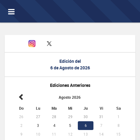
Toggle
navigation
Edición del
6 de Agosto de 2026
Ediciones Anteriores
Agosto 2026
Do
Lu
Ma
Mi
Ju
Vi
Sa
26
27
28
29
30
31
1
2
3
4
5
6
7
8
9
10
11
12
13
14
15