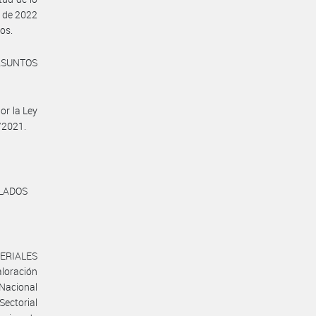
o de 2022
ros.
ASUNTOS
or la Ley
/2021.
OLADOS
ERIALES
loración
 Nacional
ectorial