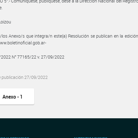
 5°.- Comuníquese, publíquese, dese a la Dirección Nacional del Registro 
e.
Loizou
/los Anexo/s que integra/n este(a) Resolución se publican en la edició
w.boletinoficial.gob.ar-
9/2022 N° 77165/22 v. 27/09/2022
e publicación 27/09/2022
Anexo - 1