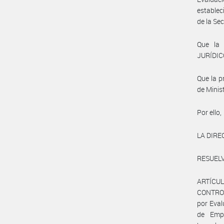
establec
de la Se
Que la
JURÍDICO
Que la p
de Minis
Por ello,
LA DIRE
RESUELV
ARTÍCU
CONTROL
por Eval
de Empl