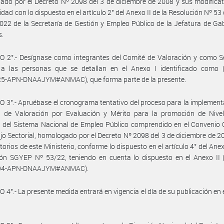
do por el Decreto Nº 2098 del 3 de diciembre de 2008 y sus modificat
dad con lo dispuesto en el artículo 2° del Anexo II de la Resolución Nº 53 
22 de la Secretaría de Gestión y Empleo Público de la Jefatura de Ga
s.
 2°.- Desígnase como integrantes del Comité de Valoración y como Se
 a las personas que se detallan en el Anexo I identificado como (
5-APN-DNAAJYM#ANMAC), que forma parte de la presente.
 3°.- Apruébase el cronograma tentativo del proceso para la implement
 de Valoración por Evaluación y Mérito para la promoción de Nivel
 del Sistema Nacional de Empleo Público comprendido en el Convenio 
jo Sectorial, homologado por el Decreto Nº 2098 del 3 de diciembre de 2
torios de este Ministerio, conforme lo dispuesto en el artículo 4° del Anexo
ón SGYEP Nº 53/22, teniendo en cuenta lo dispuesto en el Anexo II (
94-APN-DNAAJYM#ANMAC).
 4°.- La presente medida entrará en vigencia el día de su publicación en e