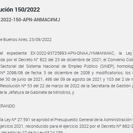
ución 150/2022
-2022-150-APN-ANMAC#MJ
de Buenos Aires, 23/09/2022
 el expediente EX-2022-93725893-APN-DNAAJYM#ANMAC, la Ley
da por el Decreto N° 822 del 23 de diciembre de 2021; el Convenio Col
 Sectorial del Sistema Nacional de Empleo Público (SINEP), homolo
 Nº 2098/08 de fecha 3 de diciembre de 2008 y modificatorios; los 
el 30 de junio de 2021, 496 del 09 de agosto de 2021 y 103 del 2 de
 Resolución Nº 53 del 22 de marzo de 2022 de la Secretaría de Gestión
de la Jefatura de Gabinete de Ministros, y
ERANDO:
 la Ley Nº 27.591 se aprobó el Presupuesto General de la Administración
Ejercicio 2021, reconducido para el ejercicio 2022 por el Decreto Nº 882/2
 del artículo 27 de la Ley Nº 24.156.