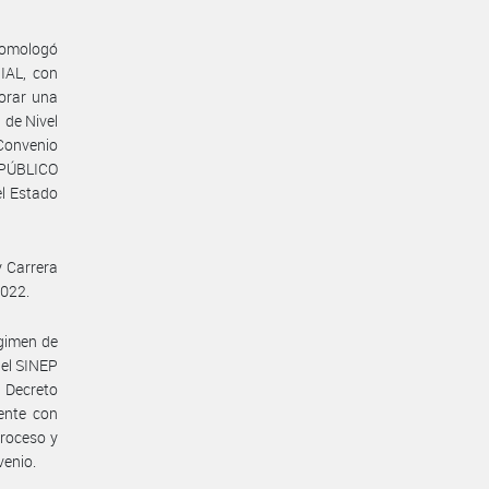
 homologó
IAL, con
orar una
 de Nivel
Convenio
 PÚBLICO
el Estado
y Carrera
2022.
gimen de
del SINEP
 Decreto
ente con
proceso y
venio.