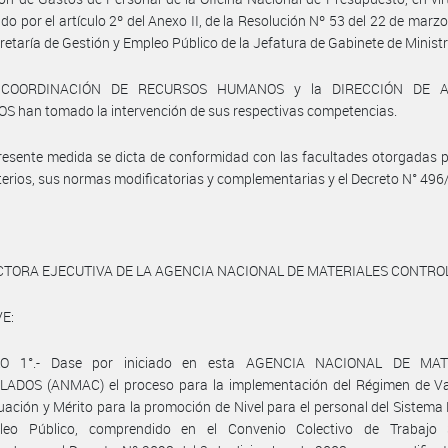
ido por el artículo 2º del Anexo II, de la Resolución Nº 53 del 22 de marz
cretaría de Gestión y Empleo Público de la Jefatura de Gabinete de Minist
 COORDINACIÓN DE RECURSOS HUMANOS y la DIRECCIÓN DE 
S han tomado la intervención de sus respectivas competencias.
resente medida se dicta de conformidad con las facultades otorgadas p
terios, sus normas modificatorias y complementarias y el Decreto N° 496
CTORA EJECUTIVA DE LA AGENCIA NACIONAL DE MATERIALES CONTR
E:
LO 1°.- Dase por iniciado en esta AGENCIA NACIONAL DE MAT
ADOS (ANMAC) el proceso para la implementación del Régimen de Va
uación y Mérito para la promoción de Nivel para el personal del Sistema
eo Público, comprendido en el Convenio Colectivo de Trabajo S