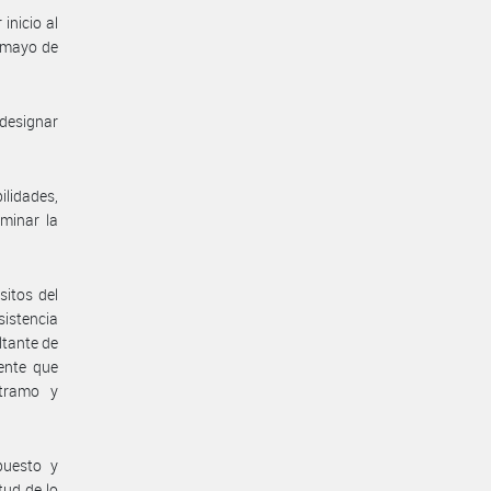
inicio al
e mayo de
 designar
lidades,
rminar la
sitos del
sistencia
ltante de
iente que
 tramo y
puesto y
tud de lo