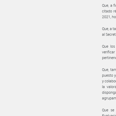
Que, a f
citado r
2021, ho
Que, a t
al Secre
Que los
verifica
pertinenc
Que, tam
puesto y
y colabo
la valor
dispong
agrupami
Que se 
Evaluaci