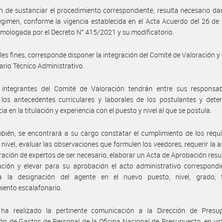
in de sustanciar el procedimiento correspondiente, resulta necesario dar 
égimen, conforme la vigencia establecida en el Acta Acuerdo del 26 d
mologada por el Decreto N° 415/2021 y su modificatorio.
ales fines, corresponde disponer la integración del Comité de Valoración y
tario Técnico Administrativo.
 integrantes del Comité de Valoración tendrán entre sus responsabi
r los antecedentes curriculares y laborales de los postulantes y dete
ia en la titulación y experiencia con el puesto y nivel al que se postula.
bién, se encontrará a su cargo constatar el cumplimiento de los requi
 nivel, evaluar las observaciones que formulen los veedores, requerir la a
ración de expertos de ser necesario, elaborar un Acta de Aprobación resu
ación y elevar para su aprobación el acto administrativo correspond
a la designación del agente en el nuevo puesto, nivel, grado,
ento escalafonario.
ha realizado la pertinente comunicación a la Dirección de Presu
ón de Gastos de Personal de la Oficina Nacional de Presupuesto, en vir