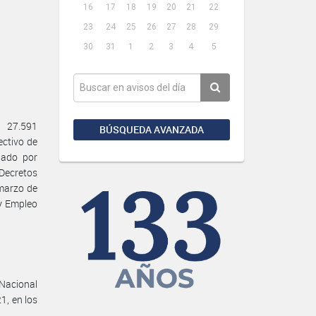
16
17
18
19
20
21
22
23
24
25
26
27
28
29
30
31
1
2
3
4
5
 27.591
BÚSQUEDA AVANZADA
ectivo de
gado por
Decretos
 marzo de
 y Empleo
 Nacional
1, en los