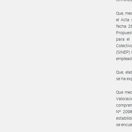
Que, med
el Acta
fecha 26
Propuest
para el
Colecti
(SINEP) 
empleado
Que, ela
se ha ex
Que medi
Valoraci
comprend
Nº 2098
estabili
se encue