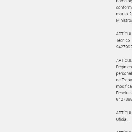
homologa
conformi
marzo 20
Ministro
ARTÍCULO
Técnico
9427992
ARTÍCULO
Régimen
personal
de Traba
modifica
Resoluci
942788
ARTÍCULO
Oficial.