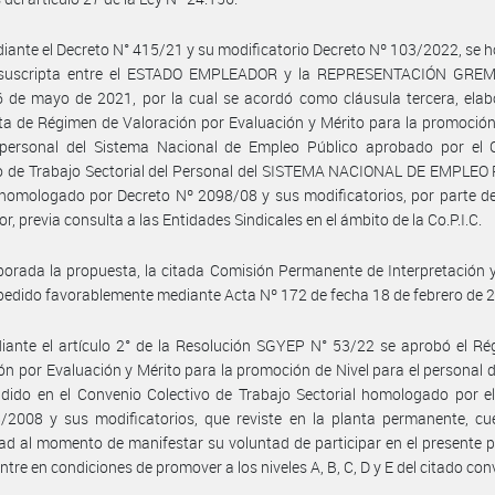
iante el Decreto N° 415/21 y su modificatorio Decreto Nº 103/2022, se
 suscripta entre el ESTADO EMPLEADOR y la REPRESENTACIÓN GREM
 de mayo de 2021, por la cual se acordó como cláusula tercera, elab
a de Régimen de Valoración por Evaluación y Mérito para la promoción
 personal del Sistema Nacional de Empleo Público aprobado por el 
vo de Trabajo Sectorial del Personal del SISTEMA NACIONAL DE EMPLEO
homologado por Decreto Nº 2098/08 y sus modificatorios, por parte d
r, previa consulta a las Entidades Sindicales en el ámbito de la Co.P.I.C.
borada la propuesta, la citada Comisión Permanente de Interpretación 
pedido favorablemente mediante Acta Nº 172 de fecha 18 de febrero de 
ante el artículo 2° de la Resolución SGYEP N° 53/22 se aprobó el Ré
ón por Evaluación y Mérito para la promoción de Nivel para el personal 
ido en el Convenio Colectivo de Trabajo Sectorial homologado por el
/2008 y sus modificatorios, que reviste en la planta permanente, cu
dad al momento de manifestar su voluntad de participar en el presente 
ntre en condiciones de promover a los niveles A, B, C, D y E del citado con