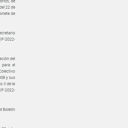
orios, de
del 22 de
binete de
cretario
IF-2022-
ación del
 para el
Colectivo
008 y sus
 II de la
IF-2022-
l Boletín