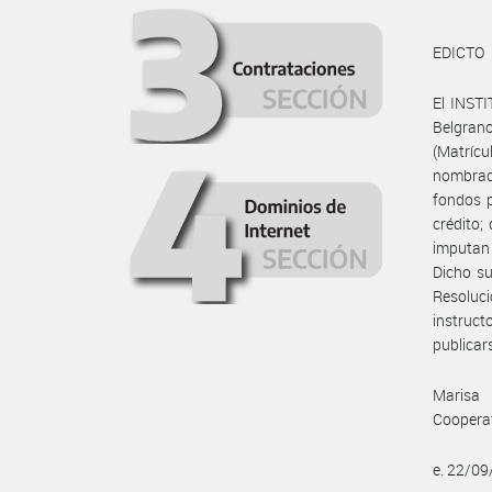
EDICTO
El INST
Belgra
(Matrícu
nombrad
fondos p
crédito;
imputan
Dicho su
Resoluc
instruct
publicars
Marisa 
Cooperat
e. 22/0