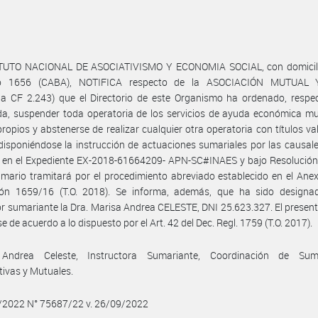
ITUTO NACIONAL DE ASOCIATIVISMO Y ECONOMIA SOCIAL, con domicili
no 1656 (CABA), NOTIFICA respecto de la ASOCIACIÓN MUTUAL 
la CF 2.243) que el Directorio de este Organismo ha ordenado, respe
a, suspender toda operatoria de los servicios de ayuda económica mu
ropios y abstenerse de realizar cualquier otra operatoria con títulos va
 disponiéndose la instrucción de actuaciones sumariales por las causal
 en el Expediente EX-2018-61664209- APN-SC#INAES y bajo Resolución
mario tramitará por el procedimiento abreviado establecido en el Anex
ión 1659/16 (T.O. 2018). Se informa, además, que ha sido design
or sumariante la Dra. Marisa Andrea CELESTE, DNI 25.623.327. El presen
e de acuerdo a lo dispuesto por el Art. 42 del Dec. Regl. 1759 (T.O. 2017).
Andrea Celeste, Instructora Sumariante, Coordinación de Su
ivas y Mutuales.
9/2022 N° 75687/22 v. 26/09/2022