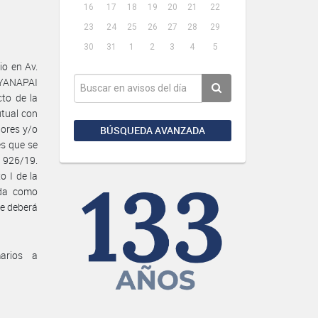
16
17
18
19
20
21
22
23
24
25
26
27
28
29
30
31
1
2
3
4
5
o en Av.
YANAPAI
cto de la
tual con
lores y/o
BÚSQUEDA AVANZADA
es que se
 926/19.
o I de la
ada como
te deberá
marios a