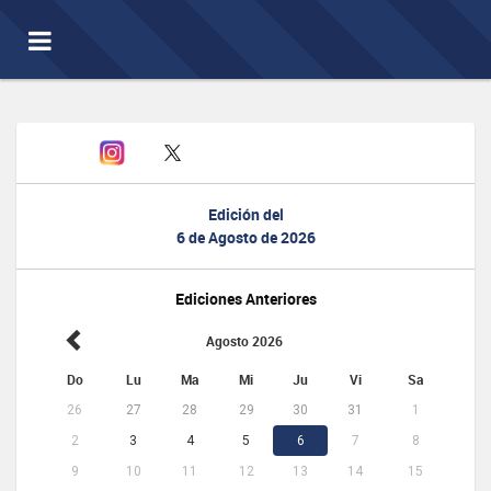
Toggle
navigation
Edición del
6 de Agosto de 2026
Ediciones Anteriores
Agosto 2026
Do
Lu
Ma
Mi
Ju
Vi
Sa
26
27
28
29
30
31
1
2
3
4
5
6
7
8
9
10
11
12
13
14
15