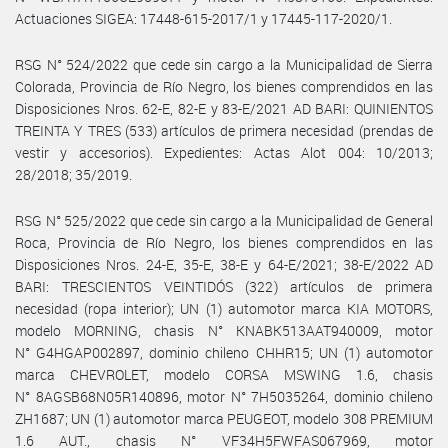
Actuaciones SIGEA: 17448-615-2017/1 y 17445-117-2020/1.
RSG N° 524/2022 que cede sin cargo a la Municipalidad de Sierra
Colorada, Provincia de Río Negro, los bienes comprendidos en las
Disposiciones Nros. 62-E, 82-E y 83-E/2021 AD BARI: QUINIENTOS
TREINTA Y TRES (533) artículos de primera necesidad (prendas de
vestir y accesorios). Expedientes: Actas Alot 004: 10/2013;
28/2018; 35/2019.
RSG N° 525/2022 que cede sin cargo a la Municipalidad de General
Roca, Provincia de Río Negro, los bienes comprendidos en las
Disposiciones Nros. 24-E, 35-E, 38-E y 64-E/2021; 38-E/2022 AD
BARI: TRESCIENTOS VEINTIDÓS (322) artículos de primera
necesidad (ropa interior); UN (1) automotor marca KIA MOTORS,
modelo MORNING, chasis N° KNABK513AAT940009, motor
N° G4HGAP002897, dominio chileno CHHR15; UN (1) automotor
marca CHEVROLET, modelo CORSA MSWING 1.6, chasis
N° 8AGSB68N05R140896, motor N° 7H5035264, dominio chileno
ZH1687; UN (1) automotor marca PEUGEOT, modelo 308 PREMIUM
1.6 AUT., chasis N° VF34H5FWFAS067969, motor