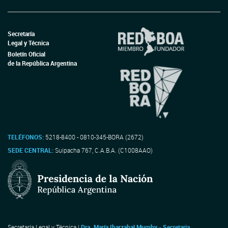
Secretaría
Legal y Técnica
Boletín Oficial
de la República Argentina
TELÉFONOS:
5218-8400 - 0810-345-BORA (2672)
SEDE CENTRAL:
Suipacha 767, C.A.B.A. (C1008AAO)
Secretaría Legal y Técnica |
Dra. María Ibarzabal Murphy - Secretaria