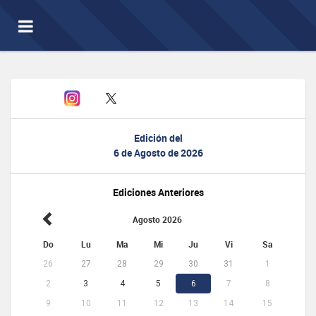
Toggle
navigation
Edición del
6 de Agosto de 2026
Ediciones Anteriores
Agosto 2026
Do
Lu
Ma
Mi
Ju
Vi
Sa
26
27
28
29
30
31
1
2
3
4
5
6
7
8
9
10
11
12
13
14
15