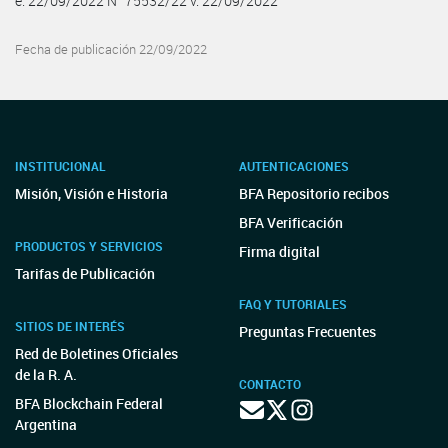
e. 22/09/2022 N° 75532/22 v. 22/09/2022
Fecha de publicación 22/09/2022
INSTITUCIONAL
AUTENTICACIONES
Misión, Visión e Historia
BFA Repositorio recibos
BFA Verificación
PRODUCTOS Y SERVICIOS
Firma digital
Tarifas de Publicación
FAQ Y TUTORIALES
SITIOS DE INTERÉS
Preguntas Frecuentes
Red de Boletines Oficiales
de la R. A.
CONTACTO
BFA Blockchain Federal
Argentina