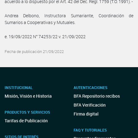
acuerdo a lo dispuesto por el Art. 42 del Dec. Regl. 1759 (T.O. 1991). -
Andrea Delbono, Instructora Sumariante, Coordinación de
Sumarios a Cooperativas y Mutuales.
e. 19/09/2022 N° 74253/22 v. 21/09/2022
Fecha de publicación 21/09/2022
INSTITUCIONAL
AUTENTICACIONES
Misión, Visión e Historia
BFA Repositorio recibos
BFA Verificación
PRODUCTOS Y SERVICIOS
Firma digital
Tarifas de Publicación
FAQ Y TUTORIALES
SITIOS DE INTERÉS