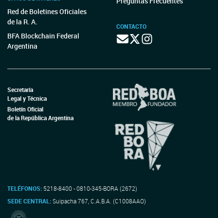
Preguntas Frecuentes
Red de Boletines Oficiales
de la R. A.
CONTACTO
BFA Blockchain Federal
Argentina
Secretaría
Legal y Técnica
Boletín Oficial
de la República Argentina
TELÉFONOS:
5218-8400 - 0810-345-BORA (2672)
SEDE CENTRAL:
Suipacha 767, C.A.B.A. (C1008AAO)