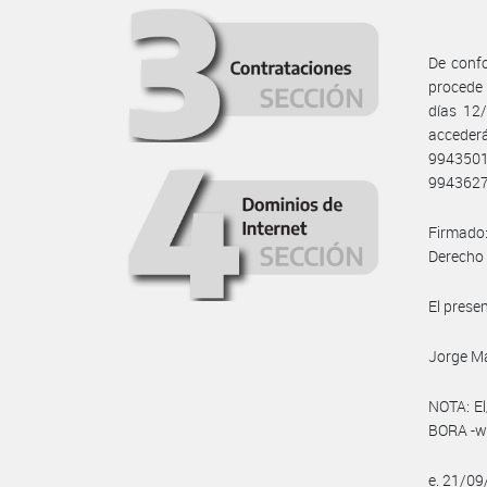
De confo
procede 
días 12
acceder
994350
9943627
Firmado:
Derecho 
El prese
Jorge Ma
NOTA: El
BORA -ww
e. 21/0