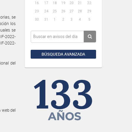
16
17
18
19
20
21
22
23
24
25
26
27
28
29
orias, se
30
31
1
2
3
4
5
pción los
uales se
IF-2022-
F-2022-
BÚSQUEDA AVANZADA
ional del
n web del