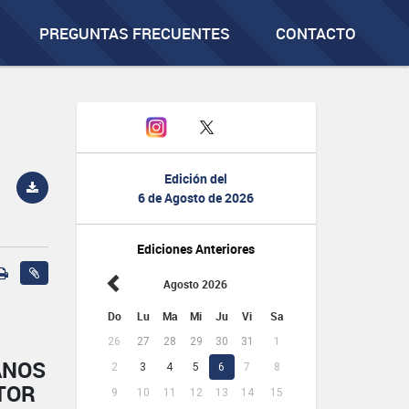
PREGUNTAS FRECUENTES
CONTACTO
Edición del
6 de Agosto de 2026
Ediciones Anteriores
Agosto 2026
Do
Lu
Ma
Mi
Ju
Vi
Sa
26
27
28
29
30
31
1
ANOS
2
3
4
5
6
7
8
TOR
9
10
11
12
13
14
15