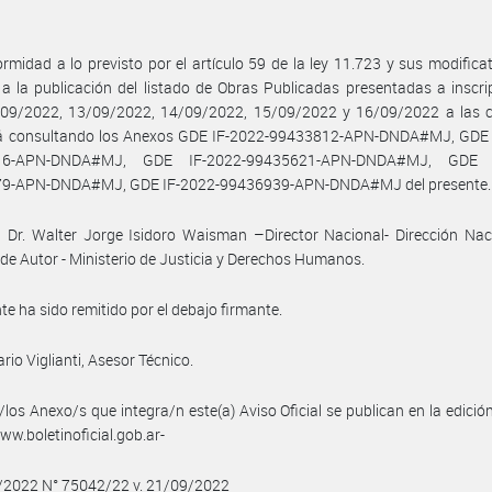
rmidad a lo previsto por el artículo 59 de la ley 11.723 y sus modificat
a la publicación del listado de Obras Publicadas presentadas a inscri
/09/2022, 13/09/2022, 14/09/2022, 15/09/2022 y 16/09/2022 a las c
á consultando los Anexos GDE IF-2022-99433812-APN-DNDA#MJ, GDE 
16-APN-DNDA#MJ, GDE IF-2022-99435621-APN-DNDA#MJ, GDE I
9-APN-DNDA#MJ, GDE IF-2022-99436939-APN-DNDA#MJ del presente.
 Dr. Walter Jorge Isidoro Waisman –Director Nacional- Dirección Nac
de Autor - Ministerio de Justicia y Derechos Humanos.
nte ha sido remitido por el debajo firmante.
rio Viglianti, Asesor Técnico.
/los Anexo/s que integra/n este(a) Aviso Oficial se publican en la edició
w.boletinoficial.gob.ar-
9/2022 N° 75042/22 v. 21/09/2022