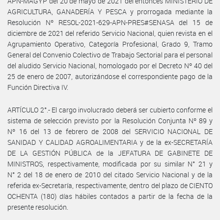
APN-MAGYP del 20 de mayo de 2021 del entonces MINISTERIO DE
AGRICULTURA, GANADERÍA Y PESCA y prorrogada mediante la
Resolución Nº RESOL-2021-629-APN-PRES#SENASA del 15 de
diciembre de 2021 del referido Servicio Nacional, quien revista en el
Agrupamiento Operativo, Categoría Profesional, Grado 9, Tramo
General del Convenio Colectivo de Trabajo Sectorial para el personal
del aludido Servicio Nacional, homologado por el Decreto Nº 40 del
25 de enero de 2007, autorizándose el correspondiente pago de la
Función Directiva IV.
ARTÍCULO 2°.- El cargo involucrado deberá ser cubierto conforme el
sistema de selección previsto por la Resolución Conjunta Nº 89 y
Nº 16 del 13 de febrero de 2008 del SERVICIO NACIONAL DE
SANIDAD Y CALIDAD AGROALIMENTARIA y de la ex-SECRETARÍA
DE LA GESTIÓN PÚBLICA de la JEFATURA DE GABINETE DE
MINISTROS, respectivamente, modificada por su similar N° 21 y
N° 2 del 18 de enero de 2010 del citado Servicio Nacional y de la
referida ex-Secretaría, respectivamente, dentro del plazo de CIENTO
OCHENTA (180) días hábiles contados a partir de la fecha de la
presente resolución.