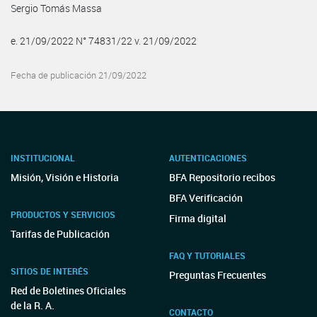
Sergio Tomás Massa
e. 21/09/2022 N° 74831/22 v. 21/09/2022
Fecha de publicación 21/09/2022
INSTITUCIONAL
AUTENTICACIONES
Misión, Visión e Historia
BFA Repositorio recibos
BFA Verificación
PRODUCTOS Y SERVICIOS
Firma digital
Tarifas de Publicación
FAQ Y TUTORIALES
SITIOS DE INTERÉS
Preguntas Frecuentes
Red de Boletines Oficiales
de la R. A.
CONTACTO