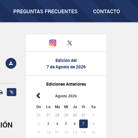
PREGUNTAS FRECUENTES
CONTACTO
Edición del
7 de Agosto de 2026
Ediciones Anteriores
Agosto 2026
Do
Lu
Ma
Mi
Ju
Vi
Sa
26
27
28
29
30
31
1
CIÓN
2
3
4
5
6
7
8
9
10
11
12
13
14
15