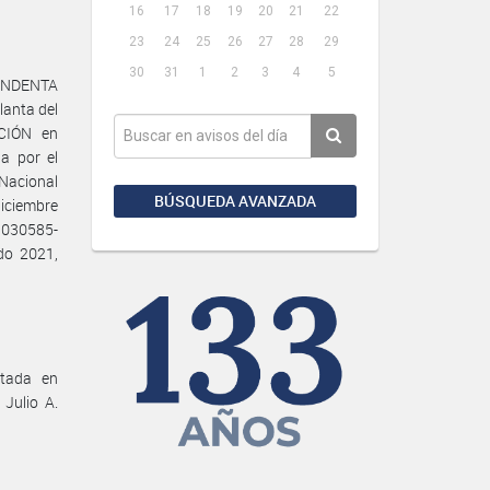
16
17
18
19
20
21
22
23
24
25
26
27
28
29
30
31
1
2
3
4
5
TENDENTA
anta del
CIÓN en
a por el
 Nacional
BÚSQUEDA AVANZADA
diciembre
3030585-
do 2021,
ltada en
Julio A.