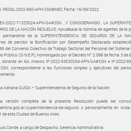
S: RESOL-2022-660-APN-SSN#MEC Fecha: 16/09/2022
l EX-2022-71325024-APN-GA#SSN ...Y CONSIDERANDO... LA SUPERIN
ROS DE LA NACIÓN RESUELVE: Apruébase la nómina de agentes de la pl
al permanente de la SUPERINTENDENCIA DE SEGUROS DE LA NA
ones de percibir la Bonificación por Desempeño Destacado establecid
 89 del Convenio Colectivo de Trabajo Sectorial del Personal del Sistema
o Público (SI.N.E.P.), homologado por el Decreto N° 2.098 de fecha 3 de 
, obrante en los Anexos IF-2022-93030264-APN-GA#SSN e IF-2022-9
SN, correspondiente a las funciones simples y ejecutivas del perío
vamente..
ta Adriana GUIDA – Superintendenta de Seguros de la Nación.
a versión completa de la presente Resolución puede ser consu
entina.gob.ar/superintendencia-de-seguros o personalmente en Avda. 
 de esta Ciudad de Buenos Aires.
is Conde, a cargo de Despacho, Gerencia Administrativa.