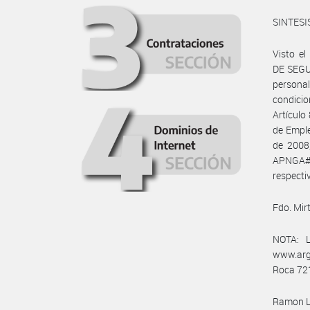
SINTESI
Visto e
DE SEGU
person
condici
Artículo
de Emple
de 2008
APNGA#S
respecti
Fdo. Mir
NOTA: L
www.arg
Roca 721
Ramon Lu