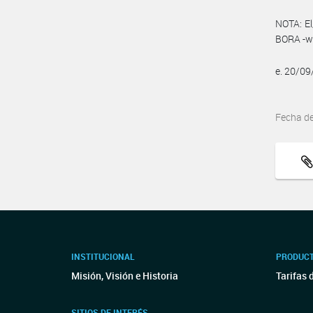
NOTA: El
BORA -ww
e. 20/0
Fecha d
INSTITUCIONAL
PRODUCT
Misión, Visión e Historia
Tarifas 
SITIOS DE INTERÉS