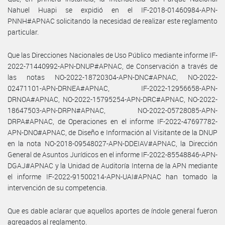
Nahuel Huapi se expidió en el IF-2018-01460984-APN-
PNNH#APNAC solicitando la necesidad de realizar este reglamento
particular.
Que las Direcciones Nacionales de Uso Público mediante informe IF-
2022-71440992-APN-DNUP#APNAC, de Conservación a través de
las notas NO-2022-18720304-APN-DNC#APNAC, NO-2022-
02471101-APN-DRNEA#APNAC, IF-2022-12956658-APN-
DRNOA#APNAC, NO-2022-15795254-APN-DRC#APNAC, NO-2022-
18647503-APN-DRPN#APNAC, NO-2022-05728085-APN-
DRPA#APNAC, de Operaciones en el informe IF-2022-47697782-
APN-DNO#APNAC, de Diseño e Información al Visitante de la DNUP
en la nota NO-2018-09548027-APN-DDEIAV#APNAC, la Dirección
General de Asuntos Jurídicos en el informe IF-2022-85548846-APN-
DGAJ#APNAC y la Unidad de Auditoría Interna de la APN mediante
el informe IF-2022-91500214-APN-UAI#APNAC han tomado la
intervención de su competencia.
Que es dable aclarar que aquellos aportes de índole general fueron
agregados al reglamento.