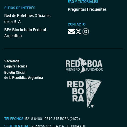
FAQ Y TUTORIALES
SITIOS DE INTERÉS
Preguntas Frecuentes
Red de Boletines Oficiales
de la R. A.
CONTACTO
BFA Blockchain Federal
Argentina
Secretaría
Legal y Técnica
Boletín Oficial
de la República Argentina
TELÉFONOS:
5218-8400 - 0810-345-BORA (2672)
SEDE CENTRAL:
Suipacha 767, C.A.B.A. (C1008AAO)