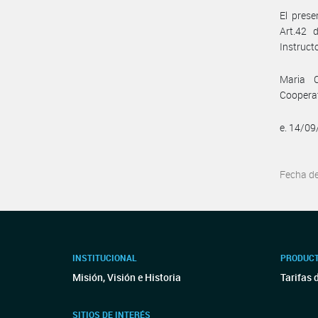
El prese
Art.42 
Instruct
Maria C
Cooperat
e. 14/0
Fecha d
INSTITUCIONAL
PRODUCT
Misión, Visión e Historia
Tarifas 
SITIOS DE INTERÉS