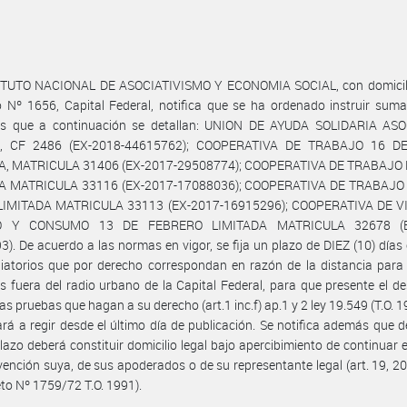
ITUTO NACIONAL DE ASOCIATIVISMO Y ECONOMIA SOCIAL, con domicili
 Nº 1656, Capital Federal, notifica que se ha ordenado instruir suma
es que a continuación se detallan: UNION DE AYUDA SOLIDARIA AS
, CF 2486 (EX-2018-44615762); COOPERATIVA DE TRABAJO 16 D
A, MATRICULA 31406 (EX-2017-29508774); COOPERATIVA DE TRABAJ
A MATRICULA 33116 (EX-2017-17088036); COOPERATIVA DE TRABAJO
LIMITADA MATRICULA 33113 (EX-2017-16915296); COOPERATIVA DE V
O Y CONSUMO 13 DE FEBRERO LIMITADA MATRICULA 32678 (E
). De acuerdo a las normas en vigor, se fija un plazo de DIEZ (10) día
iatorios que por derecho correspondan en razón de la distancia para
s fuera del radio urbano de la Capital Federal, para que presente el d
las pruebas que hagan a su derecho (art.1 inc.f) ap.1 y 2 ley 19.549 (T.O. 1
á a regir desde el último día de publicación. Se notifica además que d
azo deberá constituir domicilio legal bajo apercibimiento de continuar e
rvención suya, de sus apoderados o de su representante legal (art. 19, 20
eto Nº 1759/72 T.O. 1991).