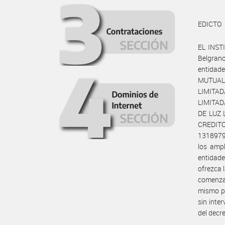
EDICTO
EL INST
Belgrano
entidad
MUTUAL
LIMITAD
LIMITAD
DE LUZ 
CREDIT
13189793
los ampl
entidade
ofrezca 
comenzar
mismo pl
sin inte
del decr