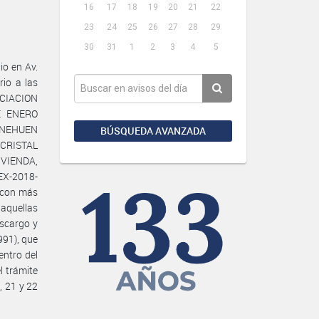
16
17
18
19
20
21
22
23
24
25
26
27
28
29
30
31
1
2
3
4
5
o en Av.
rio a las
OCIACION
E ENERO
O NEHUEN
BÚSQUEDA AVANZADA
 CRISTAL
IVIENDA,
X-2018-
s con más
 aquellas
escargo y
991), que
entro del
l trámite
, 21 y 22