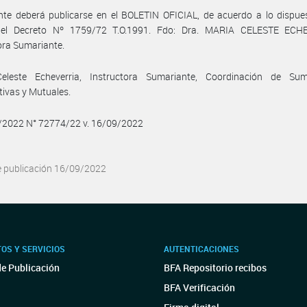
nte deberá publicarse en el BOLETIN OFICIAL, de acuerdo a lo dispue
del Decreto Nº 1759/72 T.O.1991. Fdo: Dra. MARIA CELESTE ECH
ora Sumariante.
eleste Echeverria, Instructora Sumariante, Coordinación de Su
ivas y Mutuales.
9/2022 N° 72774/22 v. 16/09/2022
e publicación 16/09/2022
OS Y SERVICIOS
AUTENTICACIONES
de Publicación
BFA Repositorio recibos
BFA Verificación