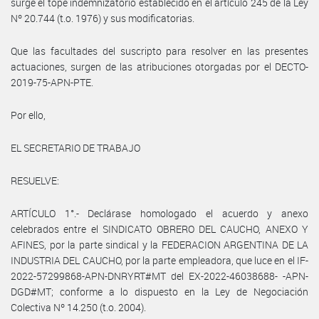
surge el tope indemnizatorio establecido en el artículo 245 de la Ley
Nº 20.744 (t.o. 1976) y sus modificatorias.
Que las facultades del suscripto para resolver en las presentes
actuaciones, surgen de las atribuciones otorgadas por el DECTO-
2019-75-APN-PTE.
Por ello,
EL SECRETARIO DE TRABAJO
RESUELVE:
ARTÍCULO 1°.- Declárase homologado el acuerdo y anexo
celebrados entre el SINDICATO OBRERO DEL CAUCHO, ANEXO Y
AFINES, por la parte sindical y la FEDERACION ARGENTINA DE LA
INDUSTRIA DEL CAUCHO, por la parte empleadora, que luce en el IF-
2022-57299868-APN-DNRYRT#MT del EX-2022-46038688- -APN-
DGD#MT; conforme a lo dispuesto en la Ley de Negociación
Colectiva Nº 14.250 (t.o. 2004).