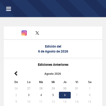
Toggle
navigation
Edición del
6 de Agosto de 2026
Ediciones Anteriores
Agosto 2026
Do
Lu
Ma
Mi
Ju
Vi
Sa
26
27
28
29
30
31
1
2
3
4
5
6
7
8
9
10
11
12
13
14
15