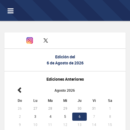
Toggle
navigation
Edición del
6 de Agosto de 2026
Ediciones Anteriores
Agosto 2026
Do
Lu
Ma
Mi
Ju
Vi
Sa
26
27
28
29
30
31
1
2
3
4
5
6
7
8
9
10
11
12
13
14
15