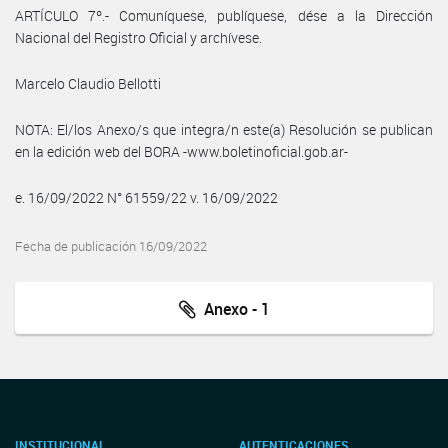
ARTÍCULO 7º.- Comuníquese, publíquese, dése a la Dirección
Nacional del Registro Oficial y archívese.
Marcelo Claudio Bellotti
NOTA: El/los Anexo/s que integra/n este(a) Resolución se publican
en la edición web del BORA -www.boletinoficial.gob.ar-
e. 16/09/2022 N° 61559/22 v. 16/09/2022
Fecha de publicación 16/09/2022
Anexo - 1
INSTITUCIONAL
AUTENTICACIONES