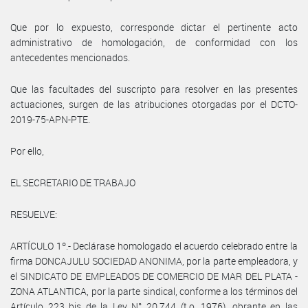
Que por lo expuesto, corresponde dictar el pertinente acto
administrativo de homologación, de conformidad con los
antecedentes mencionados.
Que las facultades del suscripto para resolver en las presentes
actuaciones, surgen de las atribuciones otorgadas por el DCTO-
2019-75-APN-PTE.
Por ello,
EL SECRETARIO DE TRABAJO
RESUELVE:
ARTÍCULO 1º.- Declárase homologado el acuerdo celebrado entre la
firma DONCAJULU SOCIEDAD ANONIMA, por la parte empleadora, y
el SINDICATO DE EMPLEADOS DE COMERCIO DE MAR DEL PLATA -
ZONA ATLANTICA, por la parte sindical, conforme a los términos del
Artículo 223 bis de la Ley N° 20.744 (t.o. 1976), obrante en las