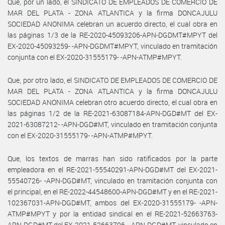
Que, por un lado, el SINDICATO DE EMPLEADOS DE COMERCIO DE
MAR DEL PLATA - ZONA ATLANTICA y la firma DONCAJULU
SOCIEDAD ANONIMA celebran un acuerdo directo, el cual obra en
las páginas 1/3 de la RE-2020-45093206-APN-DGDMT#MPYT del
EX-2020-45093259- -APN-DGDMT#MPYT, vinculado en tramitación
conjunta con el EX-2020-31555179- -APN-ATMP#MPYT.
Que, por otro lado, el SINDICATO DE EMPLEADOS DE COMERCIO DE
MAR DEL PLATA - ZONA ATLANTICA y la firma DONCAJULU
SOCIEDAD ANONIMA celebran otro acuerdo directo, el cual obra en
las páginas 1/2 de la RE-2021-63087184-APN-DGD#MT del EX-
2021-63087212- -APN-DGD#MT, vinculado en tramitación conjunta
con el EX-2020-31555179- -APN-ATMP#MPYT.
Que, los textos de marras han sido ratificados por la parte
empleadora en el RE-2021-55540291-APN-DGD#MT del EX-2021-
55540726- -APN-DGD#MT, vinculado en tramitación conjunta con
el principal, en el RE-2022-44548600-APN-DGD#MT y en el RE-2021-
102367031-APN-DGD#MT, ambos del EX-2020-31555179- -APN-
ATMP#MPYT y por la entidad sindical en el RE-2021-52663763-
APN-DGD#MT del EX-2021-52663796- -APN-DGD#MT, vinculado en