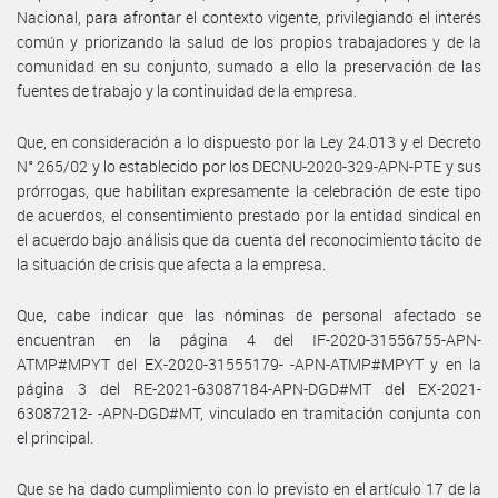
Nacional, para afrontar el contexto vigente, privilegiando el interés
común y priorizando la salud de los propios trabajadores y de la
comunidad en su conjunto, sumado a ello la preservación de las
fuentes de trabajo y la continuidad de la empresa.
Que, en consideración a lo dispuesto por la Ley 24.013 y el Decreto
N° 265/02 y lo establecido por los DECNU-2020-329-APN-PTE y sus
prórrogas, que habilitan expresamente la celebración de este tipo
de acuerdos, el consentimiento prestado por la entidad sindical en
el acuerdo bajo análisis que da cuenta del reconocimiento tácito de
la situación de crisis que afecta a la empresa.
Que, cabe indicar que las nóminas de personal afectado se
encuentran en la página 4 del IF-2020-31556755-APN-
ATMP#MPYT del EX-2020-31555179- -APN-ATMP#MPYT y en la
página 3 del RE-2021-63087184-APN-DGD#MT del EX-2021-
63087212- -APN-DGD#MT, vinculado en tramitación conjunta con
el principal.
Que se ha dado cumplimiento con lo previsto en el artículo 17 de la