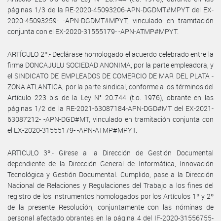
páginas 1/3 de la RE-2020-45093206-APN-DGDMT#MPYT del EX-
2020-45093259- -APN-DGDMT#MPYT, vinculado en tramitación
conjunta con el EX-2020-31555179- -APN-ATMP#MPYT.
ARTÍCULO 2º.- Declárase homologado el acuerdo celebrado entre la
firma DONCAJULU SOCIEDAD ANONIMA, por la parte empleadora, y
el SINDICATO DE EMPLEADOS DE COMERCIO DE MAR DEL PLATA -
ZONA ATLANTICA, por la parte sindical, conforme a los términos del
Artículo 223 bis de la Ley N° 20.744 (t.o. 1976), obrante en las
páginas 1/2 de la RE-2021-63087184-APN-DGD#MT del EX-2021-
63087212- -APN-DGD#MT, vinculado en tramitación conjunta con
el EX-2020-31555179- -APN-ATMP#MPYT.
ARTICULO 3º.- Gírese a la Dirección de Gestión Documental
dependiente de la Dirección General de Informática, Innovación
Tecnológica y Gestión Documental. Cumplido, pase a la Dirección
Nacional de Relaciones y Regulaciones del Trabajo a los fines del
registro de los instrumentos homologados por los Artículos 1º y 2º
de la presente Resolución, conjuntamente con las nóminas de
personal afectado obrantes en la página 4 del IF-2020-31556755-