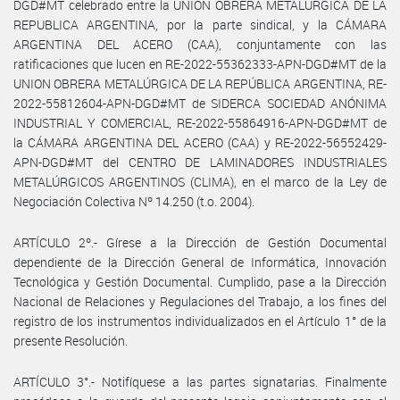
DGD#MT celebrado entre la UNION OBRERA METALURGICA DE LA
REPUBLICA ARGENTINA, por la parte sindical, y la CÁMARA
ARGENTINA DEL ACERO (CAA), conjuntamente con las
ratificaciones que lucen en RE-2022-55362333-APN-DGD#MT de la
UNION OBRERA METALÚRGICA DE LA REPÚBLICA ARGENTINA, RE-
2022-55812604-APN-DGD#MT de SIDERCA SOCIEDAD ANÓNIMA
INDUSTRIAL Y COMERCIAL, RE-2022-55864916-APN-DGD#MT de
la CÁMARA ARGENTINA DEL ACERO (CAA) y RE-2022-56552429-
APN-DGD#MT del CENTRO DE LAMINADORES INDUSTRIALES
METALÚRGICOS ARGENTINOS (CLIMA), en el marco de la Ley de
Negociación Colectiva Nº 14.250 (t.o. 2004).
ARTÍCULO 2º.- Gírese a la Dirección de Gestión Documental
dependiente de la Dirección General de Informática, Innovación
Tecnológica y Gestión Documental. Cumplido, pase a la Dirección
Nacional de Relaciones y Regulaciones del Trabajo, a los fines del
registro de los instrumentos individualizados en el Artículo 1° de la
presente Resolución.
ARTÍCULO 3°.- Notifíquese a las partes signatarias. Finalmente