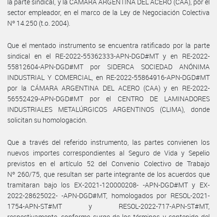
la parte sindical, y la CÁMARA ARGENTINA DEL ACERO (CAA), por el
sector empleador, en el marco de la Ley de Negociación Colectiva
Nº 14.250 (t.o. 2004).
Que el mentado instrumento se encuentra ratificado por la parte
sindical en el RE-2022-55362333-APN-DGD#MT y en RE-2022-
55812604-APN-DGD#MT por SIDERCA SOCIEDAD ANÓNIMA
INDUSTRIAL Y COMERCIAL, en RE-2022-55864916-APN-DGD#MT
por la CÁMARA ARGENTINA DEL ACERO (CAA) y en RE-2022-
56552429-APN-DGD#MT por el CENTRO DE LAMINADORES
INDUSTRIALES METALÚRGICOS ARGENTINOS (CLIMA), donde
solicitan su homologación.
Que a través del referido instrumento, las partes convienen los
nuevos importes correspondientes al Seguro de Vida y Sepelio
previstos en el artículo 52 del Convenio Colectivo de Trabajo
Nº 260/75, que resultan ser parte integrante de los acuerdos que
tramitaran bajo los EX-2021-120000208- -APN-DGD#MT y EX-
2022-28625022- -APN-DGD#MT, homologados por RESOL-2021-
1754-APN-ST#MT y RESOL-2022-717-APN-ST#MT,
respectivamente, conforme surge de los términos y contenido del