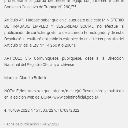
procédase a la guarda del presente legajo conjuntamente con el
Convenio Colectivo de Trabajo N° 260/75.
Artículo 4º.- Hágase saber que en el supuesto que este MINISTERIO
DE TRABAJO, EMPLEO Y SEGURIDAD SOCIAL, no efectúe la
publicación de carácter gratuito del acuerdo homologado y de esta
Resolución, resultará aplicable lo establecido en el tercer párrafo del
Artículo 5° de la Ley Nº 14.250 (t.o.2004).
ARTÍCULO 5º.- Comuníquese, publíquese, dése a la Dirección
Nacional del Registro Oficial y archívese.
Marcelo Claudio Bellotti
NOTA: El/los Anexo/s que integra/n este(a) Resolución se publican
en la edición web del BORA -www.boletinoficial.gob.ar-
e. 16/09/2022 N° 61583/22 v. 16/09/2022
Fecha de publicación 16/09/2022