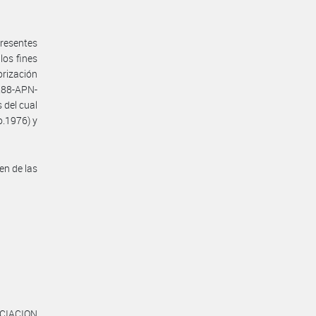
presentes
los fines
orización
288-APN-
 del cual
o.1976) y
en de las
OCIACION