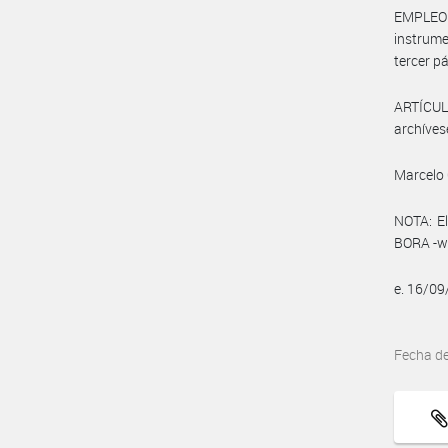
EMPLEO 
instrume
tercer pá
ARTÍCULO
archíves
Marcelo 
NOTA: El
BORA -ww
e. 16/0
Fecha d