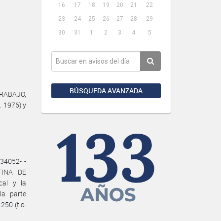
16
17
18
19
20
21
22
23
24
25
26
27
28
29
30
31
1
2
3
4
5
BÚSQUEDA AVANZADA
TRABAJO,
. 1976) y
34052- -
TINA DE
al y la
la parte
250 (t.o.