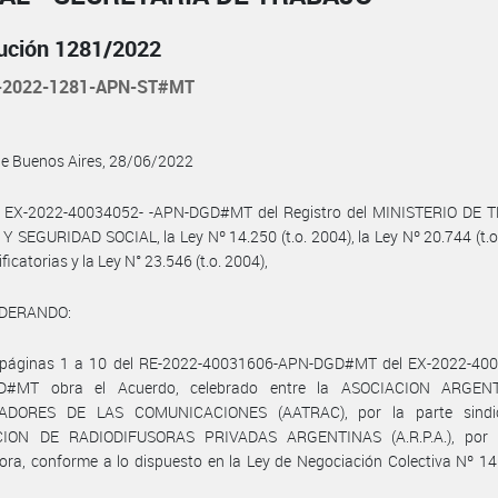
ución 1281/2022
-2022-1281-APN-ST#MT
de Buenos Aires, 28/06/2022
l EX-2022-40034052- -APN-DGD#MT del Registro del MINISTERIO DE 
 SEGURIDAD SOCIAL, la Ley Nº 14.250 (t.o. 2004), la Ley Nº 20.744 (t.o
icatorias y la Ley N° 23.546 (t.o. 2004),
IDERANDO:
 páginas 1 a 10 del RE-2022-40031606-APN-DGD#MT del EX-2022-400
D#MT obra el Acuerdo, celebrado entre la ASOCIACION ARGEN
ADORES DE LAS COMUNICACIONES (AATRAC), por la parte sindic
ION DE RADIODIFUSORAS PRIVADAS ARGENTINAS (A.R.P.A.), por 
ra, conforme a lo dispuesto en la Ley de Negociación Colectiva Nº 14.