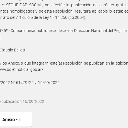
Y SEGURIDAD SOCIAL, no efectúe la publicación de carácter gratuit
ntos homologados y de esta Resolución, resultará aplicable lo establec
rrafo del Artículo 5 de la Ley Nº 14.250 (t.o.2004).
 5º.- Comuníquese, publíquese, dese a la Dirección Nacional del Registro 
e.
Claudio Bellotti
/los Anexo/s que integra/n este(a) Resolución se publican en la edició
w.boletinoficial.gob.ar-
9/2022 N° 61479/22 v. 16/09/2022
e publicación 16/09/2022
Anexo - 1