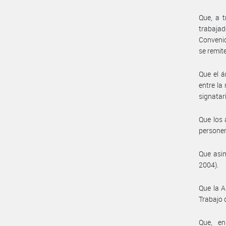
Que, a t
trabaja
Convenio
se remit
Que el á
entre la
signatar
Que los 
personer
Que asim
2004).
Que la A
Trabajo 
Que, en