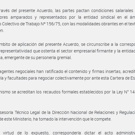
ravés del presente Acuerdo, las partes pactan condiciones salariales
dores amparados y representados por la entidad sindical en el ám
 Colectivo de Trabajo Nº 156/75, con las modalidades obrantes en el text
en.
mbito de aplicación del presente Acuerdo, se circunscribe a la corres
 representatividad que ostenta el sector empresarial firmante y la entidad
ia, emergente de su personería gremial.
agentes negociales han ratificado el contenido y firmas insertas, acred
ía y facultades para negociar colectivamente por ante esta Cartera de E
ismo se acreditan los recaudos formales establecidos por la Ley N° 14.
sesoría Técnico Legal de la Dirección Nacional de Relaciones y Regulac
de este Ministerio, ha tomado la intervención que le compete.
 virtud de lo expuesto, correspondería dictar el acto administr