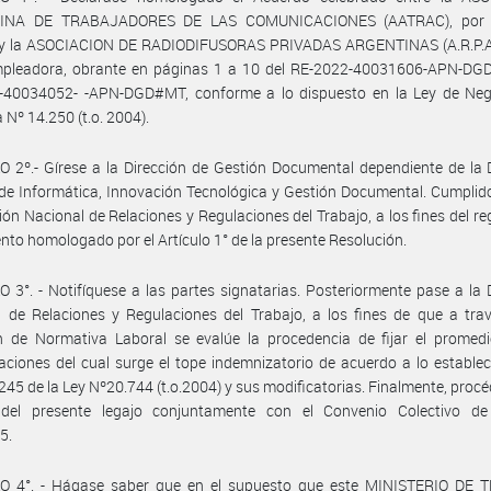
INA DE TRABAJADORES DE LAS COMUNICACIONES (AATRAC), por l
l y la ASOCIACION DE RADIODIFUSORAS PRIVADAS ARGENTINAS (A.R.P.A.)
mpleadora, obrante en páginas 1 a 10 del RE-2022-40031606-APN-DG
-40034052- -APN-DGD#MT, conforme a lo dispuesto en la Ley de Neg
 Nº 14.250 (t.o. 2004).
 2º.- Gírese a la Dirección de Gestión Documental dependiente de la 
de Informática, Innovación Tecnológica y Gestión Documental. Cumplid
ción Nacional de Relaciones y Regulaciones del Trabajo, a los fines del reg
nto homologado por el Artículo 1° de la presente Resolución.
 3°. - Notifíquese a las partes signatarias. Posteriormente pase a la 
 de Relaciones y Regulaciones del Trabajo, a los fines de que a tra
n de Normativa Laboral se evalúe la procedencia de fijar el promedi
ciones del cual surge el tope indemnizatorio de acuerdo a lo establec
 245 de la Ley Nº20.744 (t.o.2004) y sus modificatorias. Finalmente, procé
del presente legajo conjuntamente con el Convenio Colectivo de
5.
O 4°. - Hágase saber que en el supuesto que este MINISTERIO DE 