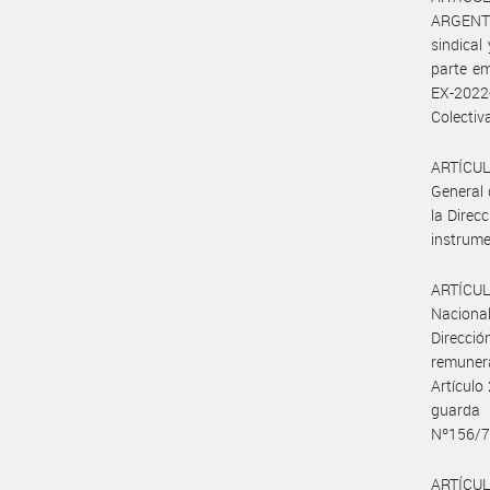
ARGENT
sindica
parte e
EX-2022
Colectiva
ARTÍCULO
General 
la Direc
instrume
ARTÍCULO
Nacional
Direcció
remunera
Artículo
guarda 
Nº156/7
ARTÍCUL