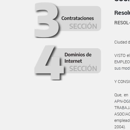
Resol
RESOL
Ciudad 
VISTO e
EMPLEO Y
sus modif
Y CONS
Que, en
APN-DG
TRABAJ
ASOCIAC
empleado
2004).