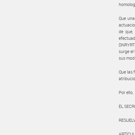
homolog
Que una 
actuacio
de que, 
efectua
DNRYRT#M
surge el
sus modi
Que las 
atribuc
Por ello,
EL SECR
RESUELV
ARTÍCUL