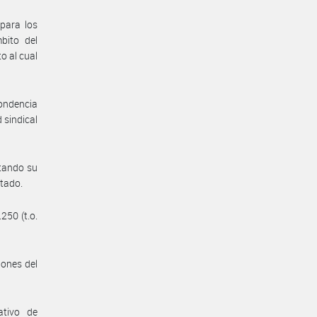
 para los
bito del
o al cual
pondencia
 sindical
itando su
stado.
250 (t.o.
iones del
ativo de