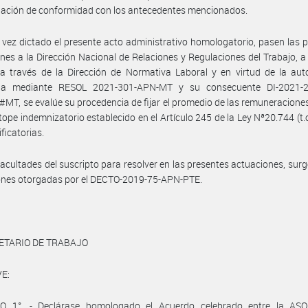
ación de conformidad con los antecedentes mencionados.
vez dictado el presente acto administrativo homologatorio, pasen las 
nes a la Dirección Nacional de Relaciones y Regulaciones del Trabajo, a 
a través de la Dirección de Normativa Laboral y en virtud de la aut
da mediante RESOL 2021-301-APN-MT y su consecuente DI-2021-
T, se evalúe su procedencia de fijar el promedio de las remuneraciones
 tope indemnizatorio establecido en el Artículo 245 de la Ley Nª20.744 (t.
ficatorias.
facultades del suscripto para resolver en las presentes actuaciones, surg
iones otorgadas por el DECTO-2019-75-APN-PTE.
ETARIO DE TRABAJO
E:
O 1°. - Declárase homologado el Acuerdo celebrado entre la AS