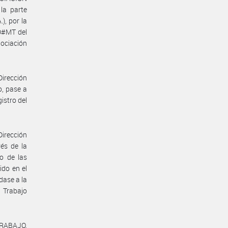
a parte
, por la
D#MT del
ociación
Dirección
o, pase a
istro del
Dirección
vés de la
o de las
ido en el
dase a la
 Trabajo
TRABAJO,