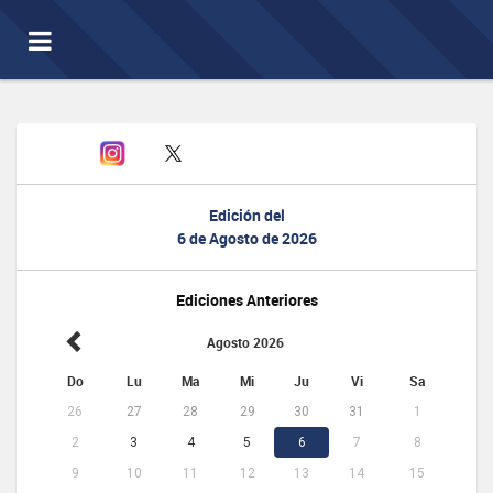
Toggle
navigation
Edición del
6 de Agosto de 2026
Ediciones Anteriores
Agosto 2026
Do
Lu
Ma
Mi
Ju
Vi
Sa
26
27
28
29
30
31
1
2
3
4
5
6
7
8
9
10
11
12
13
14
15