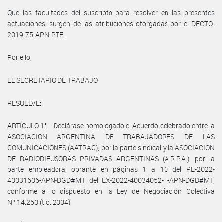
Que las facultades del suscripto para resolver en las presentes
actuaciones, surgen de las atribuciones otorgadas por el DECTO-
2019-75-APN-PTE.
Por ello,
EL SECRETARIO DE TRABAJO
RESUELVE:
ARTÍCULO 1°. - Declárase homologado el Acuerdo celebrado entre la
ASOCIACION ARGENTINA DE TRABAJADORES DE LAS
COMUNICACIONES (AATRAC), por la parte sindical y la ASOCIACION
DE RADIODIFUSORAS PRIVADAS ARGENTINAS (A.R.P.A.), por la
parte empleadora, obrante en páginas 1 a 10 del RE-2022-
40031606-APN-DGD#MT del EX-2022-40034052- -APN-DGD#MT,
conforme a lo dispuesto en la Ley de Negociación Colectiva
Nº 14.250 (t.o. 2004).