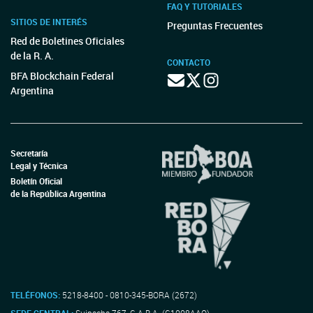
FAQ Y TUTORIALES
SITIOS DE INTERÉS
Preguntas Frecuentes
Red de Boletines Oficiales
de la R. A.
CONTACTO
BFA Blockchain Federal
Argentina
Secretaría
Legal y Técnica
Boletín Oficial
de la República Argentina
TELÉFONOS:
5218-8400 - 0810-345-BORA (2672)
SEDE CENTRAL:
Suipacha 767, C.A.B.A. (C1008AAO)