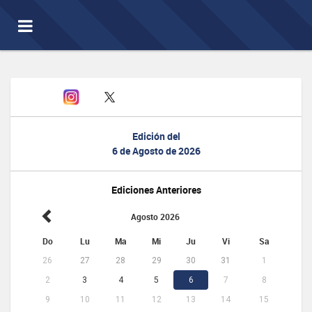
Toggle
navigation
Edición del
6 de Agosto de 2026
Ediciones Anteriores
Agosto 2026
Do
Lu
Ma
Mi
Ju
Vi
Sa
26
27
28
29
30
31
1
2
3
4
5
6
7
8
9
10
11
12
13
14
15