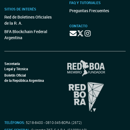
FAQ Y TUTORIALES
SITIOS DE INTERÉS
Preguntas Frecuentes
Red de Boletines Oficiales
de la R. A.
CONTACTO
BFA Blockchain Federal
Argentina
Secretaría
Legal y Técnica
Boletín Oficial
de la República Argentina
TELÉFONOS:
5218-8400 - 0810-345-BORA (2672)
SEDE CENTRAL:
Suipacha 767, C.A.B.A. (C1008AAO)