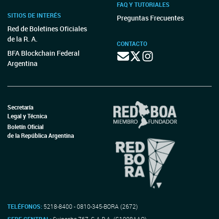
FAQ Y TUTORIALES
SITIOS DE INTERÉS
Preguntas Frecuentes
Red de Boletines Oficiales
de la R. A.
CONTACTO
BFA Blockchain Federal
Argentina
Secretaría
Legal y Técnica
Boletín Oficial
de la República Argentina
TELÉFONOS:
5218-8400 - 0810-345-BORA (2672)
SEDE CENTRAL:
Suipacha 767, C.A.B.A. (C1008AAO)