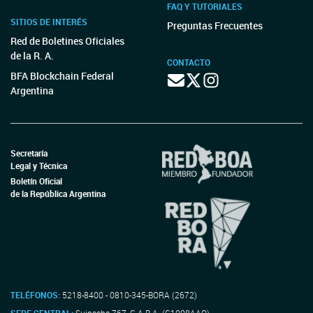
FAQ Y TUTORIALES
SITIOS DE INTERÉS
Preguntas Frecuentes
Red de Boletines Oficiales
de la R. A.
CONTACTO
BFA Blockchain Federal
Argentina
Secretaría
Legal y Técnica
Boletín Oficial
de la República Argentina
TELÉFONOS:
5218-8400 - 0810-345-BORA (2672)
SEDE CENTRAL:
Suipacha 767, C.A.B.A. (C1008AAO)