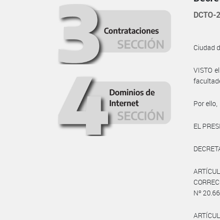
DCTO-2
Ciudad 
VISTO e
facultad
Por ello,
EL PRES
DECRET
ARTÍCU
CORRECC
Nº 20.66
ARTÍCUL