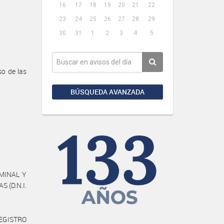
16
17
18
19
20
21
22
23
24
25
26
27
28
29
30
31
1
2
3
4
5
o de las
BÚSQUEDA AVANZADA
MINAL Y
 (D.N.I.
REGISTRO