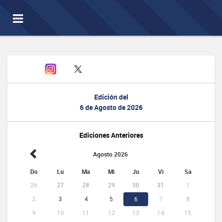
Toggle
navigation
Edición del
6 de Agosto de 2026
Ediciones Anteriores
Agosto 2026
Do
Lu
Ma
Mi
Ju
Vi
Sa
26
27
28
29
30
31
1
2
3
4
5
6
7
8
9
10
11
12
13
14
15