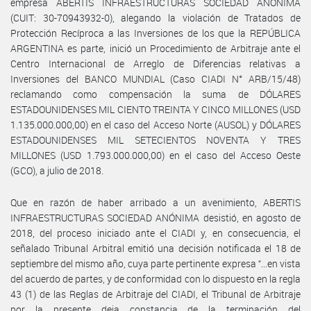
empresa ABERTIS INFRAESTRUCTURAS SOCIEDAD ANÓNIMA
(CUIT: 30-70943932-0), alegando la violación de Tratados de
Protección Recíproca a las Inversiones de los que la REPÚBLICA
ARGENTINA es parte, inició un Procedimiento de Arbitraje ante el
Centro Internacional de Arreglo de Diferencias relativas a
Inversiones del BANCO MUNDIAL (Caso CIADI N° ARB/15/48)
reclamando como compensación la suma de DÓLARES
ESTADOUNIDENSES MIL CIENTO TREINTA Y CINCO MILLONES (USD
1.135.000.000,00) en el caso del Acceso Norte (AUSOL) y DÓLARES
ESTADOUNIDENSES MIL SETECIENTOS NOVENTA Y TRES
MILLONES (USD 1.793.000.000,00) en el caso del Acceso Oeste
(GCO), a julio de 2018.
Que en razón de haber arribado a un avenimiento, ABERTIS
INFRAESTRUCTURAS SOCIEDAD ANÓNIMA desistió, en agosto de
2018, del proceso iniciado ante el CIADI y, en consecuencia, el
señalado Tribunal Arbitral emitió una decisión notificada el 18 de
septiembre del mismo año, cuya parte pertinente expresa “...en vista
del acuerdo de partes, y de conformidad con lo dispuesto en la regla
43 (1) de las Reglas de Arbitraje del CIADI, el Tribunal de Arbitraje
por la presente deja constancia de la terminación del