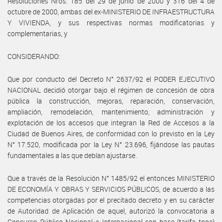
Resoluciones Nros. 185 del 29 de junio de 2000 y 316 del 4 de
octubre de 2000, ambas del ex-MINISTERIO DE INFRAESTRUCTURA
Y VIVIENDA, y sus respectivas normas modificatorias y
complementarias, y
CONSIDERANDO:
Que por conducto del Decreto N° 2637/92 el PODER EJECUTIVO
NACIONAL decidió otorgar bajo el régimen de concesión de obra
pública la construcción, mejoras, reparación, conservación,
ampliación, remodelación, mantenimiento, administración y
explotación de los accesos que integran la Red de Accesos a la
Ciudad de Buenos Aires, de conformidad con lo previsto en la Ley
N° 17.520, modificada por la Ley N° 23.696, fijándose las pautas
fundamentales a las que debían ajustarse.
Que a través de la Resolución N° 1485/92 el entonces MINISTERIO
DE ECONOMÍA Y OBRAS Y SERVICIOS PÚBLICOS, de acuerdo a las
competencias otorgadas por el precitado decreto y en su carácter
de Autoridad de Aplicación de aquel, autorizó la convocatoria a
Concurso Público Nacional e Internacional con base (tarifa tope)