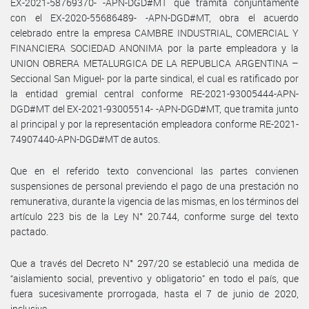
EX-2021-58769370- -APN-DGD#MT que tramita conjuntamente
con el EX-2020-55686489- -APN-DGD#MT, obra el acuerdo
celebrado entre la empresa CAMBRE INDUSTRIAL, COMERCIAL Y
FINANCIERA SOCIEDAD ANONIMA por la parte empleadora y la
UNION OBRERA METALURGICA DE LA REPUBLICA ARGENTINA –
Seccional San Miguel- por la parte sindical, el cual es ratificado por
la entidad gremial central conforme RE-2021-93005444-APN-
DGD#MT del EX-2021-93005514- -APN-DGD#MT, que tramita junto
al principal y por la representación empleadora conforme RE-2021-
74907440-APN-DGD#MT de autos.
Que en el referido texto convencional las partes convienen
suspensiones de personal previendo el pago de una prestación no
remunerativa, durante la vigencia de las mismas, en los términos del
artículo 223 bis de la Ley N° 20.744, conforme surge del texto
pactado.
Que a través del Decreto N° 297/20 se estableció una medida de
“aislamiento social, preventivo y obligatorio” en todo el país, que
fuera sucesivamente prorrogada, hasta el 7 de junio de 2020,
inclusive.