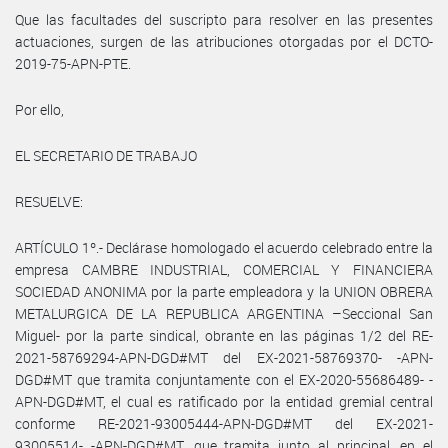
Que las facultades del suscripto para resolver en las presentes
actuaciones, surgen de las atribuciones otorgadas por el DCTO-
2019-75-APN-PTE.
Por ello,
EL SECRETARIO DE TRABAJO
RESUELVE:
ARTÍCULO 1º.- Declárase homologado el acuerdo celebrado entre la
empresa CAMBRE INDUSTRIAL, COMERCIAL Y FINANCIERA
SOCIEDAD ANONIMA por la parte empleadora y la UNION OBRERA
METALURGICA DE LA REPUBLICA ARGENTINA –Seccional San
Miguel- por la parte sindical, obrante en las páginas 1/2 del RE-
2021-58769294-APN-DGD#MT del EX-2021-58769370- -APN-
DGD#MT que tramita conjuntamente con el EX-2020-55686489- -
APN-DGD#MT, el cual es ratificado por la entidad gremial central
conforme RE-2021-93005444-APN-DGD#MT del EX-2021-
93005514- -APN-DGD#MT, que tramita junto al principal, en el