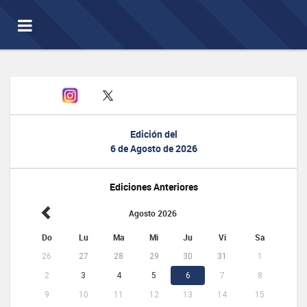
Toggle
navigation
Edición del
6 de Agosto de 2026
Ediciones Anteriores
Agosto 2026
Do
Lu
Ma
Mi
Ju
Vi
Sa
26
27
28
29
30
31
1
2
3
4
5
6
7
8
9
10
11
12
13
14
15