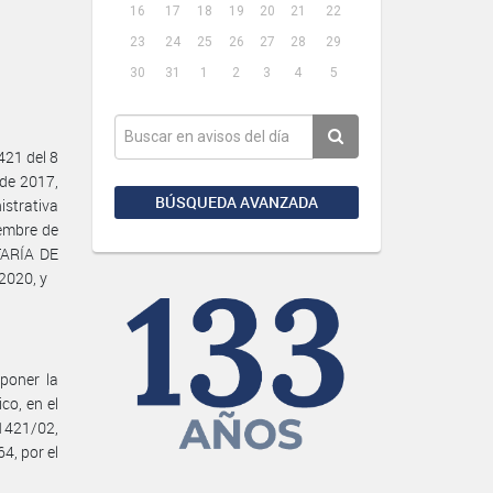
16
17
18
19
20
21
22
23
24
25
26
27
28
29
30
31
1
2
3
4
5
21 del 8
 de 2017,
BÚSQUEDA AVANZADA
istrativa
iembre de
TARÍA DE
2020, y
poner la
co, en el
1421/02,
4, por el