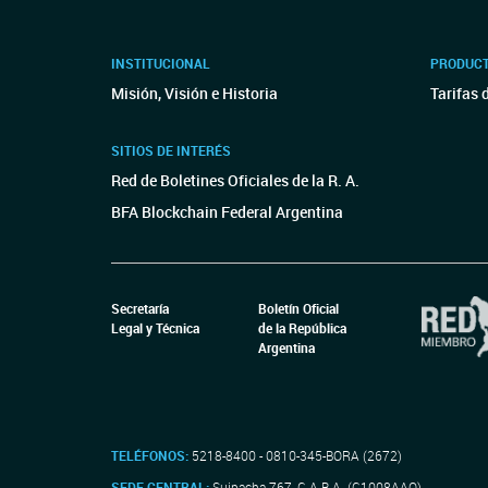
INSTITUCIONAL
PRODUCT
Misión, Visión e Historia
Tarifas 
SITIOS DE INTERÉS
Red de Boletines Oficiales de la R. A.
BFA Blockchain Federal Argentina
Secretaría
Boletín Oficial
Legal y Técnica
de la República
Argentina
TELÉFONOS:
5218-8400 - 0810-345-BORA (2672)
SEDE CENTRAL:
Suipacha 767, C.A.B.A. (C1008AAO)