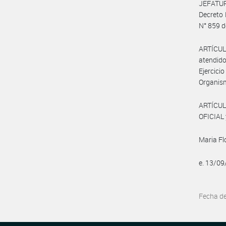
JEFATUR
Decreto 
N° 859 d
ARTÍCUL
atendido
Ejercic
Organis
ARTÍCUL
OFICIAL 
Maria Fl
e. 13/0
Fecha d