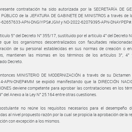
presente contratación ha sido autorizada por la SECRETARÍA DE G
PÚBLICO de la JEFATURA DE GABINETE DE MINISTROS a través de l
2-62657633-APN-DNGIYPS#JGM y NO-2022-62079395-APN-DNAYPEP
rtículo 5° del Decreto N° 355/17, sustituido por el artículo 4° del Decreto 
ce que los organismos descentralizados con facultades relacionada
tración de su personal establecidas en sus normas de creación o e
les, mantienen las mismas en los términos de los artículos 3°, 4° 
ado Decreto.
entonces MINISTERIO DE MODERNIZACIÓN a través de su Dictamen 
4-APN-ONEP#MM se expidió manifestando que la DIRECCIÓN NAC
ONES deviene competente para aprobar las contrataciones en los térm
 9° del Anexo a la Ley N° 25.164 entre otras cuestiones.
postulante no reúne los requisitos necesarios para el desempeño d
das al nivel propuesto razón por la cual se propicia la aprobación de la r
ción con excepción a los mismos.