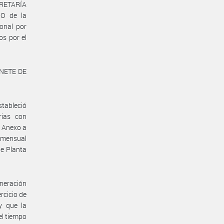
ECRETARÍA
O de la
onal por
os por el
INETE DE
stableció
rias con
l Anexo a
 mensual
de Planta
uneración
rcicio de
y que la
el tiempo