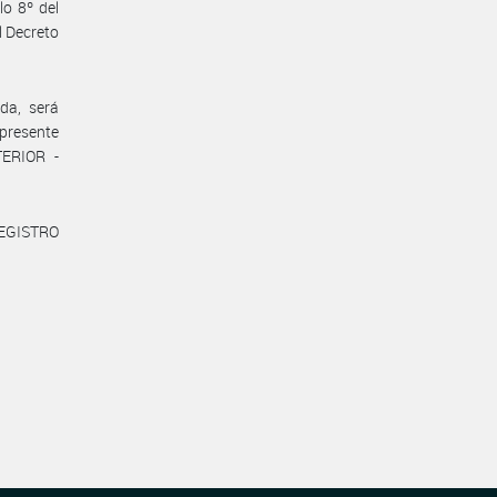
o 8º del
l Decreto
da, será
 presente
TERIOR -
REGISTRO