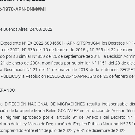
22-1970-APN-DNM#MI
de Buenos Aires, 24/08/2022
 Expediente N° EX-2022-68046581- -APN-SITSP#JGM, los Decretos Nº 14
o de 2002, N° 336 del 10 de febrero de 2016 y N° 355 del 22 de mayo
do por su similar N° 859 del 26 de septiembre de 2018, la Decisión Admin
 21 de enero de 2004, modificada por su similar N° 1151 del 28 de dic
la Resolución N° 21 del 1° de marzo de 2018 de la entonces SECRE
PÚBLICO y la Resolución RESOL-2020-45-APN-JGM del 26 de febrero de 
ERANDO:
la DIRECCIÓN NACIONAL DE MIGRACIONES resulta indispensable dis
ción de la agente María Belén GONZALEZ en la función de Asesor Técni
el régimen aprobado por el artículo 9º del Anexo I del Decreto N° 
tario de la Ley Marco de Regulación de Empleo Público Nacional Nº 25.16
comprendido entre el 1° de julio de 2022 y el 31 de diciembre de 2022.