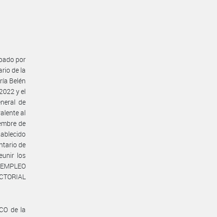
obado por
rio de la
ría Belén
2022 y el
neral de
lente al
iembre de
tablecido
entario de
unir los
E EMPLEO
CTORIAL
CO de la