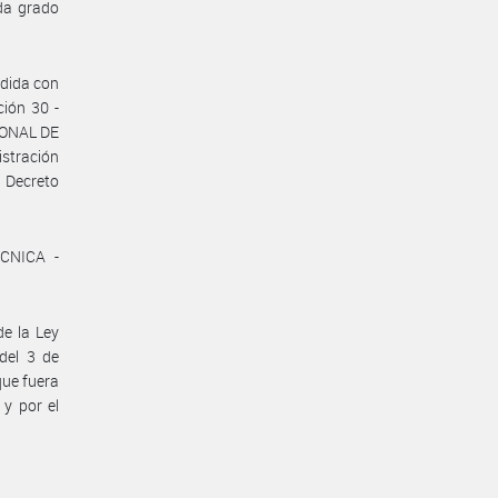
da grado
ndida con
ción 30 -
IONAL DE
stración
l Decreto
CNICA -
de la Ley
del 3 de
que fuera
 y por el