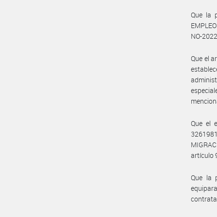
Que la 
EMPLEO 
NO-202
Que el a
estable
adminis
especia
mencion
Que el 
3261981
MIGRACI
artículo
Que la 
equipara
contrata