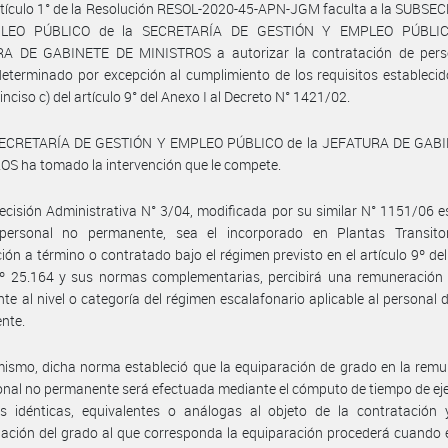
rtículo 1° de la Resolución RESOL-2020-45-APN-JGM faculta a la SUBS
LEO PÚBLICO de la SECRETARÍA DE GESTIÓN Y EMPLEO PÚBLIC
A DE GABINETE DE MINISTROS a autorizar la contratación de pers
eterminado por excepción al cumplimiento de los requisitos establecid
 inciso c) del artículo 9° del Anexo I al Decreto N° 1421/02.
SECRETARÍA DE GESTIÓN Y EMPLEO PÚBLICO de la JEFATURA DE GAB
S ha tomado la intervención que le compete.
ecisión Administrativa N° 3/04, modificada por su similar N° 1151/06 e
personal no permanente, sea el incorporado en Plantas Transito
ión a término o contratado bajo el régimen previsto en el artículo 9º de
Nº 25.164 y sus normas complementarias, percibirá una remuneración
nte al nivel o categoría del régimen escalafonario aplicable al personal 
nte.
ismo, dicha norma estableció que la equiparación de grado en la rem
onal no permanente será efectuada mediante el cómputo de tiempo de eje
es idénticas, equivalentes o análogas al objeto de la contratación 
ación del grado al que corresponda la equiparación procederá cuando 