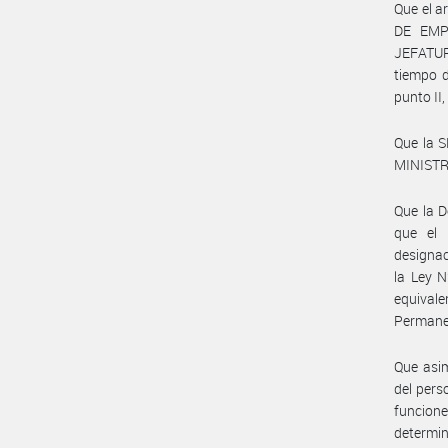
Que el a
DE EMP
JEFATUR
tiempo d
punto II,
Que la 
MINISTRO
Que la D
que el 
designac
la Ley 
equivale
Permane
Que asim
del pers
funcion
determin