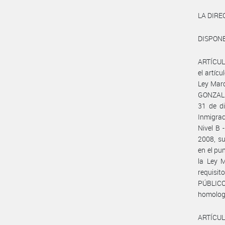
LA DIR
DISPONE
ARTÍCULO
el artíc
Ley Marc
GONZALEZ
31 de di
Inmigrac
Nivel B 
2008, su
en el pun
la Ley 
requisi
PÚBLIC
homologa
ARTÍCUL