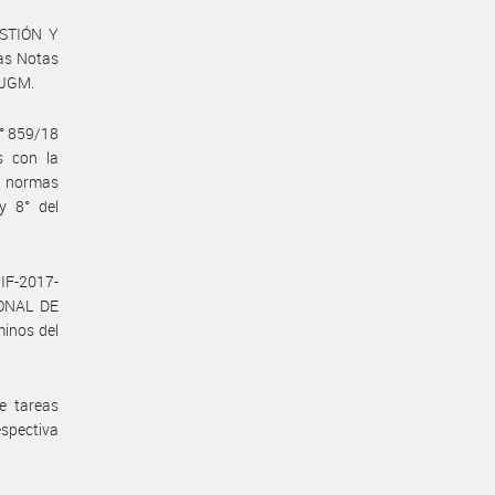
ESTIÓN Y
as Notas
#JGM.
N° 859/18
s con la
n normas
y 8° del
IF-2017-
IONAL DE
inos del
e tareas
espectiva