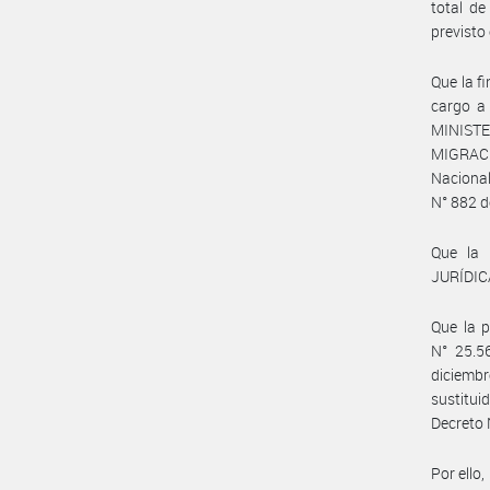
total d
previsto
Que la f
cargo a 
MINISTE
MIGRACI
Nacional
N° 882 d
Que la
JURÍDICA
Que la p
N° 25.5
diciembr
sustitui
Decreto 
Por ello,