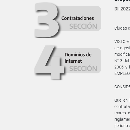
DI-20
Ciudad 
VISTO el
de agost
modifica
N° 3 del
2006 y 
EMPLEO 
CONSID
Que en 
contrata
marco d
reglamen
período 