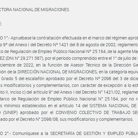
ECTORA NACIONAL DE MIGRACIONES
:
 1°.- Apruébase la contratación efectuada en el marco del régimen apr
ulo 9º del Anexo I del Decreto Nº 1421 del 8 de agosto de 2002, reglamenta
o de Regulación de Empleo Público Nacional Nº 25.164, de la agente Ma
 (DNI N° 29.271.587), por el período comprendido entre el 1° de julio de 
ciembre de 2022, en la función de Asesor Técnico de la Dirección Ge
ión de la DIRECCIÓN NACIONAL DE MIGRACIONES, en la categoría equiva
- Grado 5 del escalafón aprobado por el Decreto Nº 2098 del 3 de dic
s modificatorios y complementarios, con carácter de excepción a lo es
to II, inciso c) del artículo 9° del Anexo I del Decreto N° 1421/02, reglam
Marco de Regulación de Empleo Público Nacional N° 25.164, por no re
tos mínimos establecidos en el artículo 14 del SISTEMA NACIONAL D
O (SINEP) aprobado por el CONVENIO COLECTIVO DE TRABAJO SE
do por el Decreto N° 2098/08, sus modificatorios y complementarios.
O 2°.- Comuníquese a la SECRETARÍA DE GESTIÓN Y EMPLEO PÚBLI