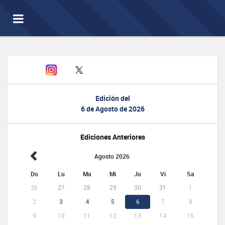
Toggle
navigation
Edición del
6 de Agosto de 2026
Ediciones Anteriores
Agosto 2026
Do
Lu
Ma
Mi
Ju
Vi
Sa
26
27
28
29
30
31
1
2
3
4
5
6
7
8
9
10
11
12
13
14
15