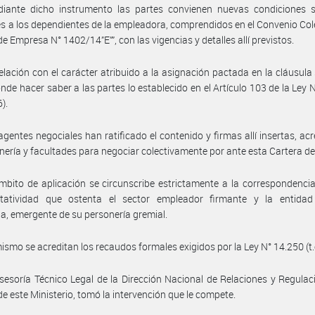
iante dicho instrumento las partes convienen nuevas condiciones sa
es a los dependientes de la empleadora, comprendidos en el Convenio Col
de Empresa N° 1402/14”E””, con las vigencias y detalles allí previstos.
elación con el carácter atribuido a la asignación pactada en la cláusul
nde hacer saber a las partes lo establecido en el Artículo 103 de la Ley 
6).
agentes negociales han ratificado el contenido y firmas allí insertas, ac
nería y facultades para negociar colectivamente por ante esta Cartera d
mbito de aplicación se circunscribe estrictamente a la correspondencia
ntatividad que ostenta el sector empleador firmante y la entidad 
ia, emergente de su personería gremial.
ismo se acreditan los recaudos formales exigidos por la Ley N° 14.250 (t.
sesoría Técnico Legal de la Dirección Nacional de Relaciones y Regulac
de este Ministerio, tomó la intervención que le compete.