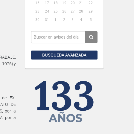
16
17
18
19
20
21
22
23
24
25
26
27
28
29
30
31
1
2
3
4
5
BÚSQUEDA AVANZADA
TRABAJO,
. 1976) y
del EX-
CATO DE
 por la
, por la