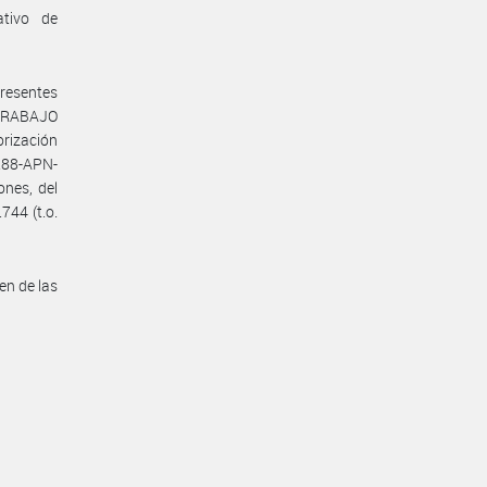
ativo de
presentes
 TRABAJO
orización
288-APN-
nes, del
744 (t.o.
en de las