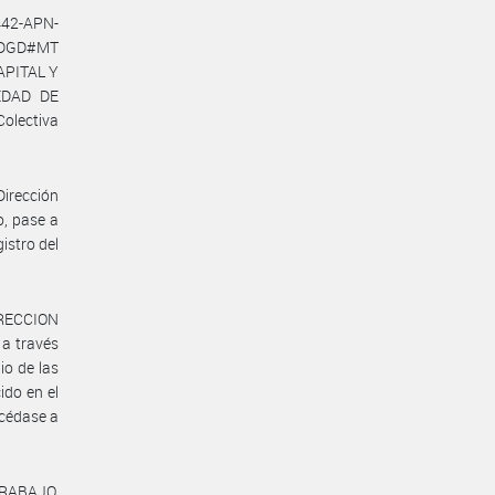
442-APN-
-DGD#MT
APITAL Y
IEDAD DE
Colectiva
Dirección
o, pase a
istro del
DIRECCION
a través
io de las
ido en el
océdase a
TRABAJO,