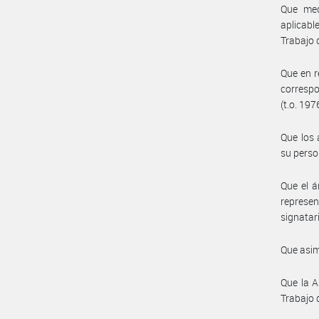
Que med
aplicabl
Trabajo 
Que en r
correspo
(t.o. 197
Que los 
su perso
Que el á
represe
signatar
Que asim
Que la A
Trabajo 