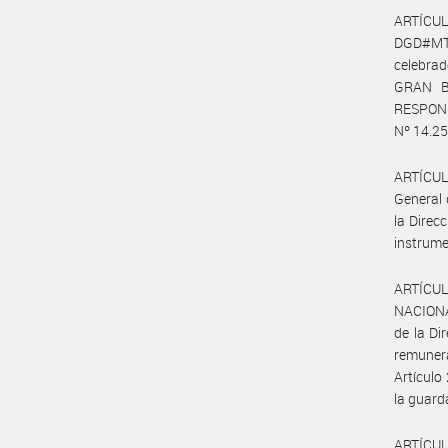
ARTÍCUL
DGD#MT
celebra
GRAN BU
RESPONSA
Nº 14.250
ARTÍCULO
General 
la Direc
instrume
ARTÍCULO
NACIONA
de la Di
remunera
Artículo
la guard
ARTÍCUL