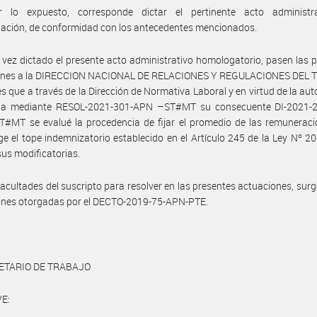
 lo expuesto, corresponde dictar el pertinente acto administr
ación, de conformidad con los antecedentes mencionados.
vez dictado el presente acto administrativo homologatorio, pasen las 
ones a la DIRECCION NACIONAL DE RELACIONES Y REGULACIONES DEL
nes que a través de la Dirección de Normativa Laboral y en virtud de la aut
da mediante RESOL-2021-301-APN –ST#MT su consecuente DI-2021-
MT se evalué la procedencia de fijar el promedio de las remuneracio
ge el tope indemnizatorio establecido en el Artículo 245 de la Ley Nº 20.
sus modificatorias.
facultades del suscripto para resolver en las presentes actuaciones, surg
iones otorgadas por el DECTO-2019-75-APN-PTE.
ETARIO DE TRABAJO
E: