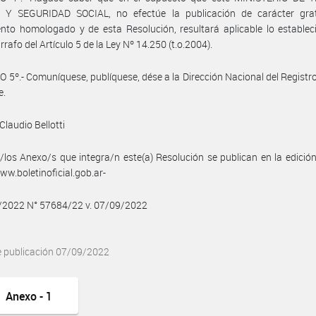
Y SEGURIDAD SOCIAL, no efectúe la publicación de carácter grat
nto homologado y de esta Resolución, resultará aplicable lo establec
rrafo del Artículo 5 de la Ley Nº 14.250 (t.o.2004).
 5º.- Comuníquese, publíquese, dése a la Dirección Nacional del Registro 
e.
Claudio Bellotti
/los Anexo/s que integra/n este(a) Resolución se publican en la edició
w.boletinoficial.gob.ar-
9/2022 N° 57684/22 v. 07/09/2022
e publicación 07/09/2022
Anexo - 1