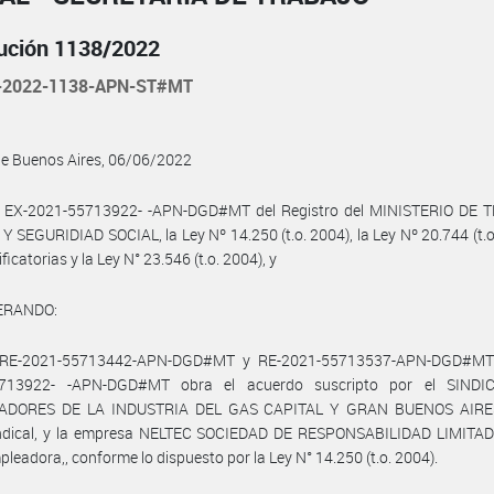
ución 1138/2022
-2022-1138-APN-ST#MT
de Buenos Aires, 06/06/2022
l EX-2021-55713922- -APN-DGD#MT del Registro del MINISTERIO DE 
 SEGURIDIAD SOCIAL, la Ley Nº 14.250 (t.o. 2004), la Ley Nº 20.744 (t.o
icatorias y la Ley N° 23.546 (t.o. 2004), y
ERANDO:
 RE-2021-55713442-APN-DGD#MT y RE-2021-55713537-APN-DGD#MT 
5713922- -APN-DGD#MT obra el acuerdo suscripto por el SINDI
ADORES DE LA INDUSTRIA DEL GAS CAPITAL Y GRAN BUENOS AIRES,
indical, y la empresa NELTEC SOCIEDAD DE RESPONSABILIDAD LIMITADA
pleadora,, conforme lo dispuesto por la Ley N° 14.250 (t.o. 2004).