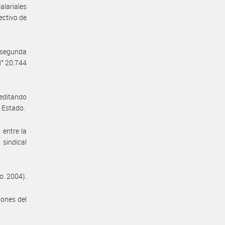
lariales
ectivo de
a segunda
N° 20.744
reditando
e Estado.
 entre la
sindical
o. 2004).
iones del