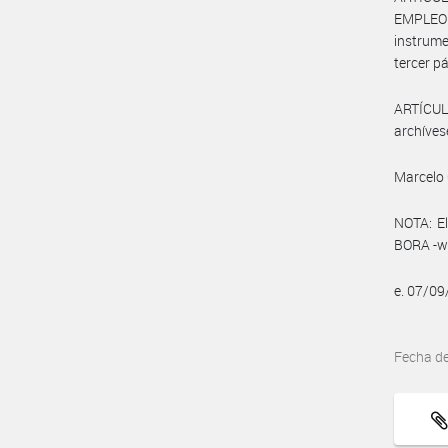
EMPLEO 
instrume
tercer pá
ARTÍCULO
archíves
Marcelo 
NOTA: El
BORA -ww
e. 07/0
Fecha d