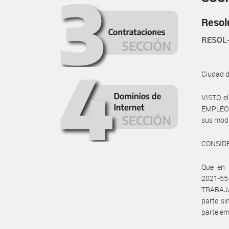
Resol
RESOL
Ciudad 
VISTO e
EMPLEO Y
sus modif
CONSID
Que en
2021-5
TRABAJ
parte s
parte em