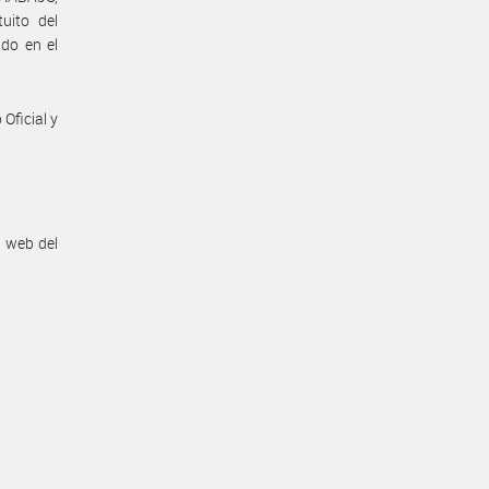
uito del
ido en el
Oficial y
n web del