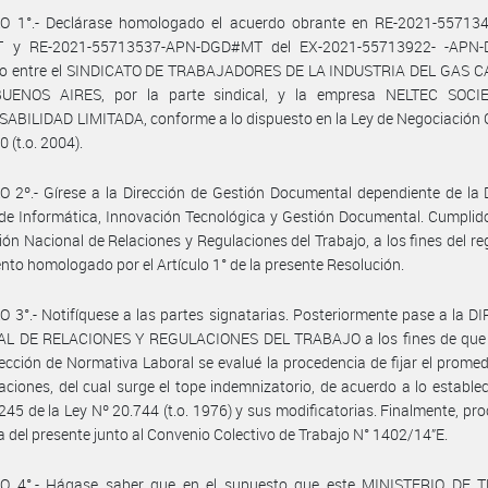
O 1°.- Declárase homologado el acuerdo obrante en RE-2021-55713
 y RE-2021-55713537-APN-DGD#MT del EX-2021-55713922- -APN
do entre el SINDICATO DE TRABAJADORES DE LA INDUSTRIA DEL GAS C
ENOS AIRES, por la parte sindical, y la empresa NELTEC SOC
BILIDAD LIMITADA, conforme a lo dispuesto en la Ley de Negociación 
 (t.o. 2004).
 2º.- Gírese a la Dirección de Gestión Documental dependiente de la 
de Informática, Innovación Tecnológica y Gestión Documental. Cumplid
ción Nacional de Relaciones y Regulaciones del Trabajo, a los fines del reg
nto homologado por el Artículo 1° de la presente Resolución.
 3°.- Notifíquese a las partes signatarias. Posteriormente pase a la 
L DE RELACIONES Y REGULACIONES DEL TRABAJO a los fines de que 
rección de Normativa Laboral se evalué la procedencia de fijar el promed
ciones, del cual surge el tope indemnizatorio, de acuerdo a lo establec
 245 de la Ley Nº 20.744 (t.o. 1976) y sus modificatorias. Finalmente, pr
a del presente junto al Convenio Colectivo de Trabajo N° 1402/14”E.
O 4°.- Hágase saber que en el supuesto que este MINISTERIO DE 