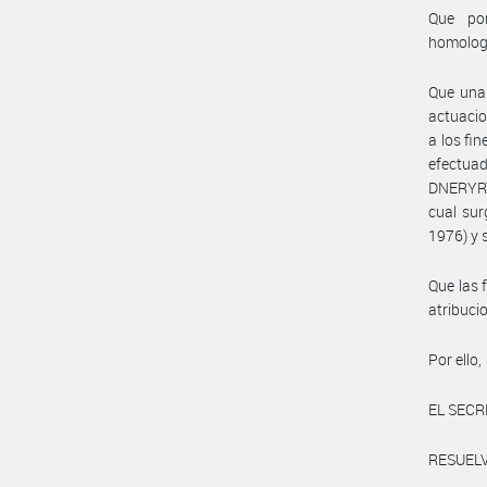
Que por
homolog
Que una 
actuaci
a los fi
efectua
DNERYRT#
cual sur
1976) y 
Que las 
atribuc
Por ello,
EL SECR
RESUELV