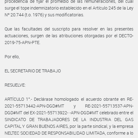
procedencia de fijar el promedio de las remuneraciones, del cual
surge el tope indemnizatorio establecido en el Artículo 245 de la Ley
Nº 20.744 (t.o. 1976) y sus modificatorias.
Que las facultades del suscripto para resolver en las presentes
actuaciones, surgen de las atribuciones otorgadas por el DECTO-
2019-75-APN-PTE.
Por ello,
EL SECRETARIO DE TRABAJO
RESUELVE:
ARTÍCULO 1°.- Declárase homologado el acuerdo obrante en RE-
2021-55713442-APN-DGD#MT y RE-2021-55713537-APN-
DGD#MT del EX-2021-55713922- -APN-DGD#MT celebrado entre el
SINDICATO DE TRABAJADORES DE LA INDUSTRIA DEL GAS
CAPITAL Y GRAN BUENOS AIRES, por la parte sindical, y la empresa
NELTEC SOCIEDAD DE RESPONSABILIDAD LIMITADA, conforme a lo