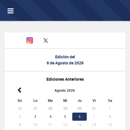
Toggle
navigation
Edición del
6 de Agosto de 2026
Ediciones Anteriores
Agosto 2026
Do
Lu
Ma
Mi
Ju
Vi
Sa
26
27
28
29
30
31
1
2
3
4
5
6
7
8
9
10
11
12
13
14
15