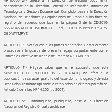
ARTICULO 2º.- Gírese a la Dirección de Gestión Documental
dependiente de la Dirección General de Informática, Innovación
Tecnológica y Gestión Documental. Cumplido, pase a la Dirección
Nacional de Relaciones y Regulaciones del Trabajo a los fines del
registro del acuerdo que luce en la página 3 de la CD-2019-
66632345-APN-DGDMT#MPYT del EX-2019-66586305-APN-
DGDMT#MPYT.
ARTICULO 3º.- Notifíquese a las partes signatarias. Posteriormente
procédase a la guarda del presente legajo conjuntamente con el
Convenio Colectivo de Trabajo de Empresa Nº 889/07 “E”.
ARTÍCULO 4°.- Hágase saber que en el supuesto que este
MINISTERIO DE PRODUCCIÓN Y TRABAJO, no efectúe la
publicación de carácter gratuito del Acuerdo homologado y de esta
Resolución, resultará aplicable lo establecido en el tercer párrafo del
Artículo 5 de la Ley Nº 14.250 (t.o.2004).
ARTICULO 5º.- Comuníquese, publíquese, dése a la Dirección
Nacional del Registro Oficial y archívese.