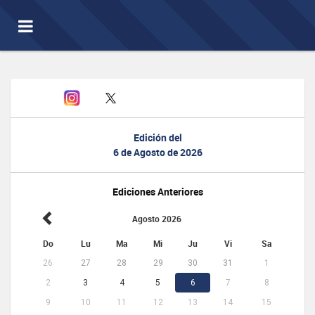
Toggle
navigation
Edición del
6 de Agosto de 2026
Ediciones Anteriores
Agosto 2026
Do
Lu
Ma
Mi
Ju
Vi
Sa
26
27
28
29
30
31
1
2
3
4
5
6
7
8
9
10
11
12
13
14
15