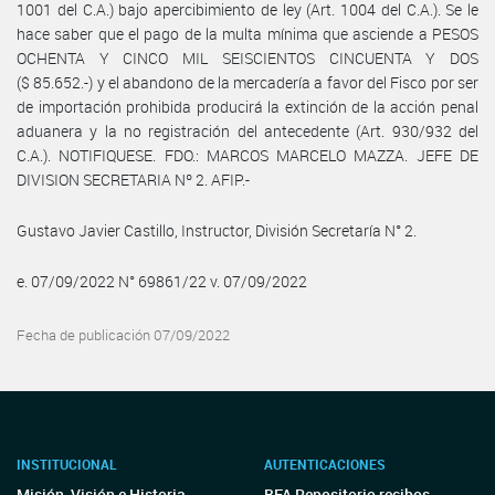
1001 del C.A.) bajo apercibimiento de ley (Art. 1004 del C.A.). Se le
hace saber que el pago de la multa mínima que asciende a PESOS
OCHENTA Y CINCO MIL SEISCIENTOS CINCUENTA Y DOS
($ 85.652.-) y el abandono de la mercadería a favor del Fisco por ser
de importación prohibida producirá la extinción de la acción penal
aduanera y la no registración del antecedente (Art. 930/932 del
C.A.). NOTIFIQUESE. FDO.: MARCOS MARCELO MAZZA. JEFE DE
DIVISION SECRETARIA Nº 2. AFIP.-
Gustavo Javier Castillo, Instructor, División Secretaría N° 2.
e. 07/09/2022 N° 69861/22 v. 07/09/2022
Fecha de publicación 07/09/2022
INSTITUCIONAL
AUTENTICACIONES
Misión, Visión e Historia
BFA Repositorio recibos