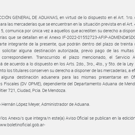
CIÓN GENERAL DE ADUANAS, en virtud de lo dispuesto en el Art. 1ro. 
ara las mercaderías que se encuentran en la situación prevista en el Art. 
5, comunica por única vez a aquellos que acrediten su derecho a dispon
rías que se detallan en el Anexo IF-2022-01552723-AFIP-ADMEND#SD
rte integrante de la presente, que podrán dentro del plazo de treinta 
, solicitar alguna destinación autorizada, previo pago de las multa
 correspondieren. Transcurrido el plazo mencionado, el Servicio 
á de acuerdo a lo dispuesto en los Arts. 2do., 3ro., 4to., y 5to. de la Ley
nto los titulares conserven su derecho a disponer de las mercaderías, a e
ar alguna destinación aduanera para las mismas presentarse en Of
os Fiscales (DV OPME), dependiente del Departamento Aduana de Mendo
eltier 721, Ciudad, Pcia. De Mendoza.
 Hernán López Meyer, Administrador de Aduana.
/los Anexo/s que integra/n este(a) Aviso Oficial se publican en la edició
w.boletinoficial.gob.ar-