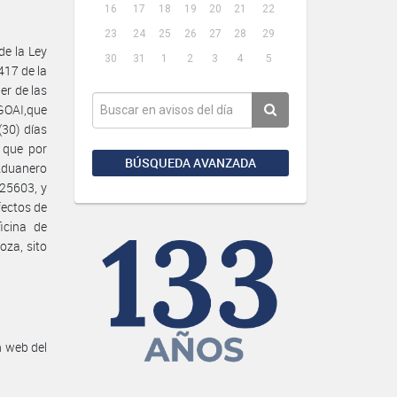
16
17
18
19
20
21
22
23
24
25
26
27
28
29
de la Ley
30
31
1
2
3
4
5
417 de la
er de las
GOAI,que
(30) días
s que por
BÚSQUEDA AVANZADA
Aduanero
 25603, y
fectos de
icina de
za, sito
n web del