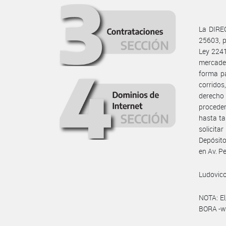
La DIREC
25603, p
Ley 2241
mercade
forma pa
corridos
derecho
proceder
hasta ta
solicit
Depósit
en Av. P
Ludovico
NOTA: El
BORA -ww