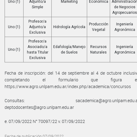
Uno (1)
Adjunto/a
Marketing
Económica
Administració
Simple
de Negocios
Agropecuarios
Profesor/a
Producción
Ingeniería
Uno (1)
Adjunto/a
Hidrología Agrícola
Vegetal
Agronómica
Exclusiva
Profesor/a
Asociado/a
Edafología/Manejo
Recursos
Ingeniería
Uno (1)
hasta Titular
de Suelos
Naturales
Agronómica
Exclusiva
Fecha de inscripción: del 14 de septiembre al 4 de octubre inclusi
completando el formulario que figura e
https://www.agro.unlpam.edu.ar/index.php/academica/concursos
Consultas: sacademica@agro.unlpam.edu.a
deptodocentes@agro.unlpam.edu.ar
e. 07/09/2022 N° 70097/22 v. 07/09/2022
Fecha de publicación 07/09/2022