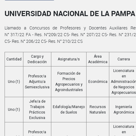
UNIVERSIDAD NACIONAL DE LA PAMPA
Llamado a Concursos de Profesores y Docentes Auxiliares Re
N° 317/22 FA - Res. N°209/22 CS- Res. N° 207/22 CS- Res. N° 231/
CS- Res. N° 206/22 CS- Res. N° 210/22 CS
Cargo y
Área
Cantidad
Asignatura/s
Carrera
Dedicación
Académica
Licenciatura
Formación de
Profesor/a
en
Precios
Uno (1)
Adjunto/a
Económica
Administració
Agropecuarios y
Semiexclusiva
de Negocios
Agroindustriales
Agropecuarios
Jefe/a de
Trabajos
Edafología/Manejo
Recursos
Ingeniería
Uno (1)
Prácticos
de Suelos
Naturales
Agronómica
Exclusiva
Licenciatura
Profesor/a
en