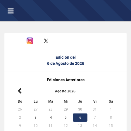
Toggle
navigation
Edición del
6 de Agosto de 2026
Ediciones Anteriores
Agosto 2026
Do
Lu
Ma
Mi
Ju
Vi
Sa
26
27
28
29
30
31
1
2
3
4
5
6
7
8
9
10
11
12
13
14
15