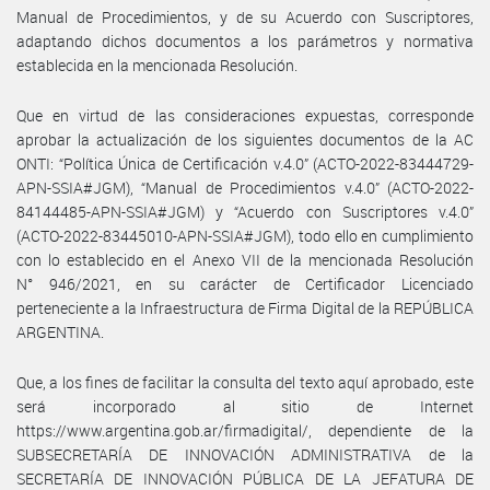
Manual de Procedimientos, y de su Acuerdo con Suscriptores,
adaptando dichos documentos a los parámetros y normativa
establecida en la mencionada Resolución.
Que en virtud de las consideraciones expuestas, corresponde
aprobar la actualización de los siguientes documentos de la AC
ONTI: “Política Única de Certificación v.4.0” (ACTO-2022-83444729-
APN-SSIA#JGM), “Manual de Procedimientos v.4.0” (ACTO-2022-
84144485-APN-SSIA#JGM) y “Acuerdo con Suscriptores v.4.0”
(ACTO-2022-83445010-APN-SSIA#JGM), todo ello en cumplimiento
con lo establecido en el Anexo VII de la mencionada Resolución
N° 946/2021, en su carácter de Certificador Licenciado
perteneciente a la Infraestructura de Firma Digital de la REPÚBLICA
ARGENTINA.
Que, a los fines de facilitar la consulta del texto aquí aprobado, este
será incorporado al sitio de Internet
https://www.argentina.gob.ar/firmadigital/, dependiente de la
SUBSECRETARÍA DE INNOVACIÓN ADMINISTRATIVA de la
SECRETARÍA DE INNOVACIÓN PÚBLICA DE LA JEFATURA DE