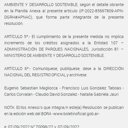
AMBIENTE Y DESARROLLO SOSTENIBLE, según el detalle obrante
en la Planilla Anexa al presente artículo (IF-2022-85667809-APN-
DGRH#APNAC), que forma parte integrante de la presente
resolución.
ARTÍCULO 5º.- El cumplimiento de la presente medida no implica
incremento de los créditos asignados a la Entidad 107 –
ADMINISTRACIÓN DE PARQUES NACIONALES, Jurisdicción 81 –
MINISTERIO DE AMBIENTE Y DESARROLLO SOSTENIBLE.
ARTÍCULO 6º.- Comuníquese, publíquese, dese a la DIRECCIÓN
NACIONAL DEL REGISTRO OFICIAL y archívese.
Eugenio Sebastian Magliocca - Francisco Luis Gonzalez Taboas -
Carlos Corvalan - Claudio David Gonzalez - Natalia Gabriela Jauri
NOTA: El/los Anexo/s que integra/n este(a) Resolución se publican
en la edición web del BORA -www.boletinoficial.gob.ar-
e. 07/09/2022 N° 70098/22 v. 07/09/2022