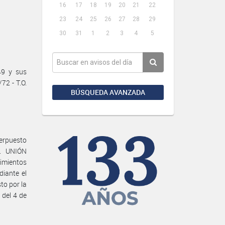
16
17
18
19
20
21
22
23
24
25
26
27
28
29
30
31
1
2
3
4
5
49 y sus
72 - T.O.
BÚSQUEDA AVANZADA
terpuesto
. UNIÓN
imientos
diante el
to por la
del 4 de