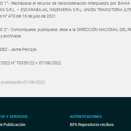
O 1°.- Recházase el recurso de reconsideración interpuesto por BAHI
AS S.R.L. – ESCARABAJAL INGENIERIA S.R.L. UNIÓN TRANSITORIA (UTE
o N° 470 del 16 de julio de 2021.
O 2°.- Comuníquese, publíquese, dese a la DIRECCIÓN NACIONAL DEL 
 y archívese.
EZ - Jaime Perczyk
9/2022 N° 70335/22 v. 07/09/2022
e publicación 07/09/2022
OS Y SERVICIOS
AUTENTICACIONES
de Publicación
BFA Repositorio recibos