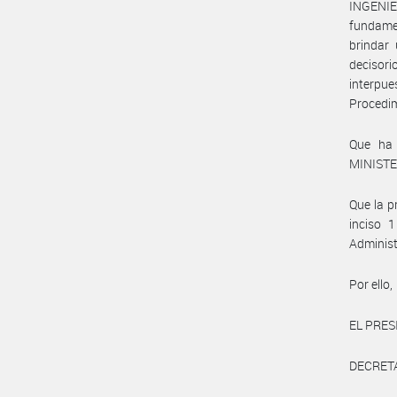
INGENIE
fundamen
brindar
decisori
interpue
Procedim
Que ha 
MINISTE
Que la p
inciso 
Administ
Por ello,
EL PRES
DECRET