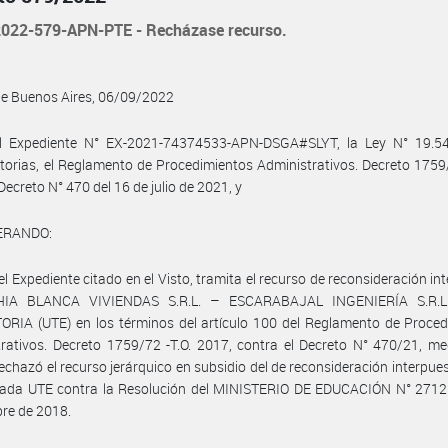
022-579-APN-PTE - Recházase recurso.
de Buenos Aires, 06/09/2022
l Expediente N° EX-2021-74374533-APN-DSGA#SLYT, la Ley N° 19.5
torias, el Reglamento de Procedimientos Administrativos. Decreto 1759/
Decreto N° 470 del 16 de julio de 2021, y
ERANDO:
el Expediente citado en el Visto, tramita el recurso de reconsideración in
HIA BLANCA VIVIENDAS S.R.L. – ESCARABAJAL INGENIERÍA S.R.L
RIA (UTE) en los términos del artículo 100 del Reglamento de Proced
rativos. Decreto 1759/72 -T.O. 2017, contra el Decreto N° 470/21, me
rechazó el recurso jerárquico en subsidio del de reconsideración interpues
ada UTE contra la Resolución del MINISTERIO DE EDUCACIÓN N° 2712 
re de 2018.