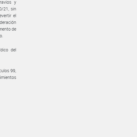
ravios y
0/21, sin
ertir el
ideración
amento de
o.
dico del
culos 99,
imientos