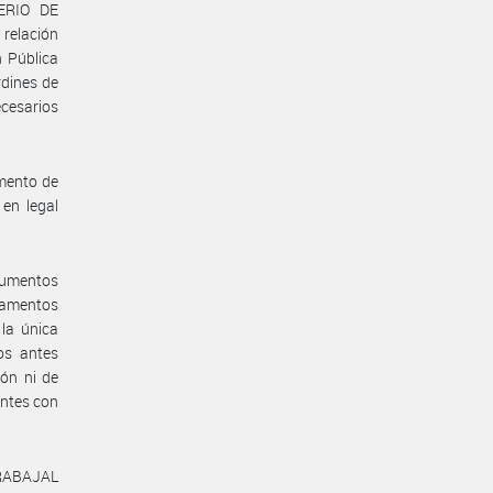
TERIO DE
relación
n Pública
rdines de
ecesarios
amento de
 en legal
rgumentos
damentos
la única
os antes
ón ni de
entes con
RABAJAL