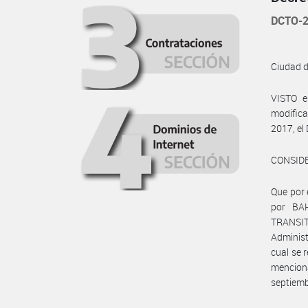
DCTO-2
Ciudad 
VISTO e
modifica
2017, el 
CONSID
Que por 
por BA
TRANSITO
Administ
cual se 
mencion
septiemb