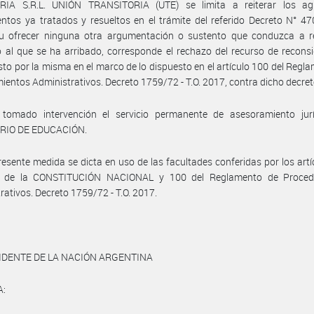
RIA S.R.L. UNIÓN TRANSITORIA (UTE) se limita a reiterar los ag
tos ya tratados y resueltos en el trámite del referido Decreto N° 47
 u ofrecer ninguna otra argumentación o sustento que conduzca a rev
o al que se ha arribado, corresponde el rechazo del recurso de recons
sto por la misma en el marco de lo dispuesto en el artículo 100 del Regl
ientos Administrativos. Decreto 1759/72 - T.O. 2017, contra dicho decret
tomado intervención el servicio permanente de asesoramiento jurí
RIO DE EDUCACIÓN.
resente medida se dicta en uso de las facultades conferidas por los artí
1 de la CONSTITUCIÓN NACIONAL y 100 del Reglamento de Proced
rativos. Decreto 1759/72 - T.O. 2017.
IDENTE DE LA NACIÓN ARGENTINA
A: