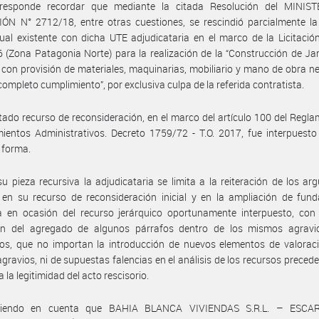
responde recordar que mediante la citada Resolución del MINIS
N N° 2712/18, entre otras cuestiones, se rescindió parcialmente la 
ual existente con dicha UTE adjudicataria en el marco de la Licitació
 (Zona Patagonia Norte) para la realización de la “Construcción de Ja
 con provisión de materiales, maquinarias, mobiliario y mano de obra n
completo cumplimiento”, por exclusiva culpa de la referida contratista.
itado recurso de reconsideración, en el marco del artículo 100 del Regl
ientos Administrativos. Decreto 1759/72 - T.O. 2017, fue interpuesto
 forma.
u pieza recursiva la adjudicataria se limita a la reiteración de los a
 en su recurso de reconsideración inicial y en la ampliación de fun
a en ocasión del recurso jerárquico oportunamente interpuesto, con 
ón del agregado de algunos párrafos dentro de los mismos agravi
os, que no importan la introducción de nuevos elementos de valoraci
gravios, ni de supuestas falencias en el análisis de los recursos preced
a la legitimidad del acto rescisorio.
niendo en cuenta que BAHIA BLANCA VIVIENDAS S.R.L. – ESCA