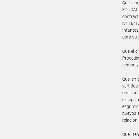
Que cor
EDUCACIÓ
contract
N° 18/16
Infantes
para su 
Que el c
Procedim
tiempo y
Que en s
vertidos
realizad
excepci
esgrimid
nuevos a
relación 
Que te