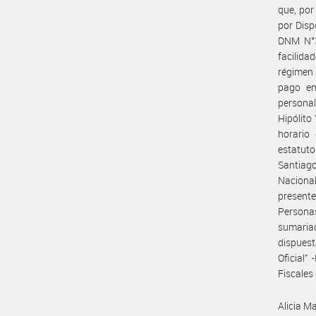
que, por
por Disp
DNM N°3
facilida
régimen 
pago en
personal
Hipólito
horario
estatuto
Santiago
Nacional
present
Personas
sumaria
dispuest
Oficial”
Fiscales
Alicia M