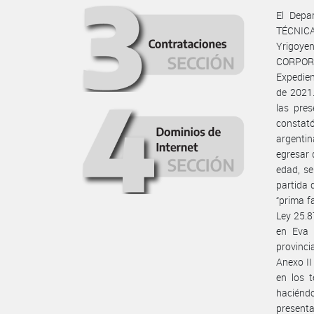
El Depa
TÉCNICA
Yrigoye
CORPORA
Expedien
de 2021.
las pres
constat
argenti
egresar 
edad, se
partida 
“prima f
Ley 25.
en Eva 
provincia
Anexo II
en los t
haciénd
presenta