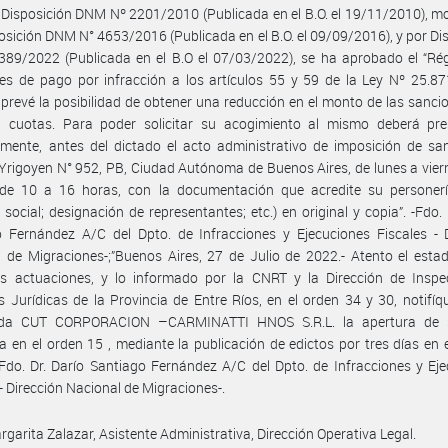
 Disposición DNM Nº 2201/2010 (Publicada en el B.O. el 19/11/2010), m
osición DNM N° 4653/2016 (Publicada en el B.O. el 09/09/2016), y por Di
89/2022 (Publicada en el B.O el 07/03/2022), se ha aprobado el “Ré
des de pago por infracción a los artículos 55 y 59 de la Ley Nº 25.87
prevé la posibilidad de obtener una reducción en el monto de las sanci
 cuotas. Para poder solicitar su acogimiento al mismo deberá pre
mente, antes del dictado el acto administrativo de imposición de sa
 Yrigoyen N° 952, PB, Ciudad Autónoma de Buenos Aires, de lunes a viern
 de 10 a 16 horas, con la documentación que acredite su personería 
 social; designación de representantes; etc.) en original y copia”. -Fdo. 
 Fernández A/C del Dpto. de Infracciones y Ejecuciones Fiscales - D
 de Migraciones-;”Buenos Aires, 27 de Julio de 2022.- Atento el esta
es actuaciones, y lo informado por la CNRT y la Dirección de Inspe
 Jurídicas de la Provincia de Entre Ríos, en el orden 34 y 30, notifíq
da CUT CORPORACION –CARMINATTI HNOS S.R.L. la apertura de 
a en el orden 15 , mediante la publicación de edictos por tres días en e
 -Fdo. Dr. Darío Santiago Fernández A/C del Dpto. de Infracciones y Ej
 - Dirección Nacional de Migraciones-.
argarita Zalazar, Asistente Administrativa, Dirección Operativa Legal.