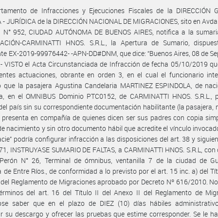
rtamento de Infracciones y Ejecuciones Fiscales de la DIRECCIÓN
 - JURÍDICA de la DIRECCIÓN NACIONAL DE MIGRACIONES, sito en Avda. 
n N° 952, CIUDAD AUTÓNOMA DE BUENOS AIRES, notifica a la sumar
CIÓN-CARMINATTI HNOS. S.R.L., la Apertura de Sumario, dispues
te EX-2019-99976442- -APN-DD#DNM, que dice: “Buenos Aires, 08 de Se
- VISTO el Acta Circunstanciada de Infracción de fecha 05/10/2019 q
entes actuaciones, obrante en orden 3, en el cual el funcionario inte
ó que la pasajera Agustina Candelaria MARTINEZ ESPINDOLA, de naci
na, en el OMNIBUS Dominio PTC0152, de CARMINATTI HNOS. S.R.L., p
del país sin su correspondiente documentación habilitante (la pasajera,
 presenta en compañía de quienes dicen ser sus padres con copia sim
de nacimiento y sin otro documento hábil que acredite el vínculo invocado
acie” podría configurar infracción a las disposiciones del art. 38 y siguien
871, INSTRUYASE SUMARIO DE FALTAS, a CARMINATTI HNOS. S.R.L, con d
Perón N° 26, Terminal de ómnibus, ventanilla 7 de la ciudad de Gu
 de Entre Ríos., de conformidad a lo previsto por el art. 15 inc. a) del Tít
 del Reglamento de Migraciones aprobado por Decreto Nº 616/2010. No
érminos del art. 16 del Título II del Anexo II del Reglamento de Mig
ose saber que en el plazo de DIEZ (10) días hábiles administrativ
r su descargo y ofrecer las pruebas que estime corresponder. Se le h