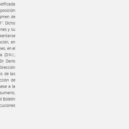
odificada
sposición
gimen de
1”. Dicho
ones y su
sentarse
nción, en
es, en el
(D.N.I.;
Dr. Darío
irección
do de las
cción de
uese a la
sumario,
l Boletín
ecuciones