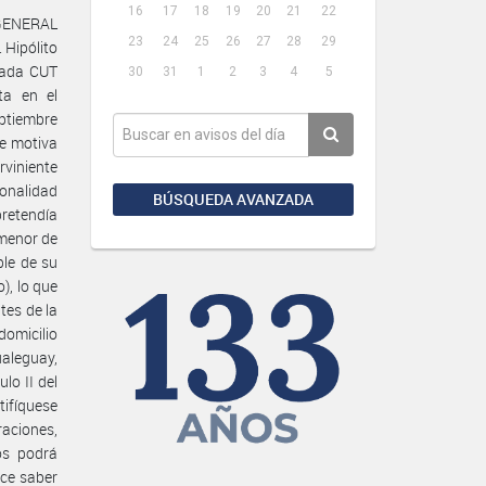
16
17
18
19
20
21
22
 GENERAL
23
24
25
26
27
28
29
Hipólito
iada CUT
30
31
1
2
3
4
5
ta en el
ptiembre
ue motiva
rviniente
onalidad
BÚSQUEDA AVANZADA
retendía
 menor de
ple de su
), lo que
tes de la
omicilio
aleguay,
ulo II del
tifíquese
raciones,
os podrá
ace saber