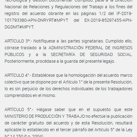
Nacional de Relaciones y Regulaciones del Trabajo a los fines del
registro del acuerdo obrante en las páginas 1/2 del IF-2019-
101793380-APN-DNRYRT#MPYT del EX-2019-85297455-APN-
DGDMT#MPYT.
ARTÍCULO 3º.- Notifíquese a las partes signatarias. Cumplido ello,
córrase traslado a la ADMINISTRACIÓN FEDERAL DE INGRESOS
PÚBLICOS y a la SECRETARÍA DE SEGURIDAD SOCIAL.
Posteriormente, procédase a la guarda del presente legajo.
ARTÍCULO 4°.- Establécese que la homologación del acuerdo marco
colectivo que se dispone por el Artículo 1° de la presente Resolución,
lo es sin perjuicio de los derechos individuales de los trabajadores
comprendidos en el mismo.
ARTÍCULO 5°.- Hágase saber que en el supuesto que este
MINISTERIO DE PRODUCCIÓN Y TRABAJO no efectúe la publicación
de carácter gratuito del acuerdo y de esta Resolución, resultará
aplicable lo establecido en el tercer párrafo del Artículo 5° de la Ley
N° 14.250 (t.o. 2004).