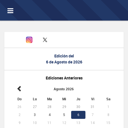
Toggle
navigation
Edición del
6 de Agosto de 2026
Ediciones Anteriores
Agosto 2026
Do
Lu
Ma
Mi
Ju
Vi
Sa
26
27
28
29
30
31
1
2
3
4
5
6
7
8
9
10
11
12
13
14
15