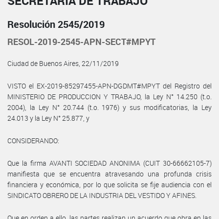
SECRETARÍA DE TRABAJO
Resolución 2545/2019
RESOL-2019-2545-APN-SECT#MPYT
Ciudad de Buenos Aires, 22/11/2019
VISTO el EX-2019-85297455-APN-DGDMT#MPYT del Registro del
MINISTERIO DE PRODUCCION Y TRABAJO, la Ley N° 14.250 (t.o.
2004), la Ley N° 20.744 (t.o. 1976) y sus modificatorias, la Ley
24.013 y la Ley N° 25.877, y
CONSIDERANDO:
Que la firma AVANTI SOCIEDAD ANONIMA (CUIT 30-66662105-7)
manifiesta que se encuentra atravesando una profunda crisis
financiera y económica, por lo que solicita se fije audiencia con el
SINDICATO OBRERO DE LA INDUSTRIA DEL VESTIDO Y AFINES.
Que en orden a ello, las partes realizan un acuerdo que obra en las