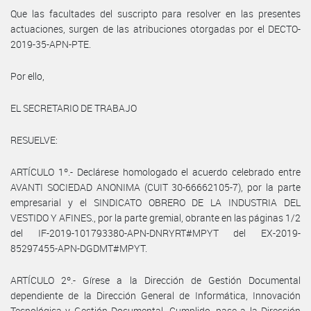
Que las facultades del suscripto para resolver en las presentes
actuaciones, surgen de las atribuciones otorgadas por el DECTO-
2019-35-APN-PTE.
Por ello,
EL SECRETARIO DE TRABAJO
RESUELVE:
ARTÍCULO 1º.- Declárese homologado el acuerdo celebrado entre
AVANTI SOCIEDAD ANONIMA (CUIT 30-66662105-7), por la parte
empresarial y el SINDICATO OBRERO DE LA INDUSTRIA DEL
VESTIDO Y AFINES., por la parte gremial, obrante en las páginas 1/2
del IF-2019-101793380-APN-DNRYRT#MPYT del EX-2019-
85297455-APN-DGDMT#MPYT.
ARTÍCULO 2º.- Gírese a la Dirección de Gestión Documental
dependiente de la Dirección General de Informática, Innovación
Tecnológica y Gestión Documental. Cumplido, pase a la Dirección