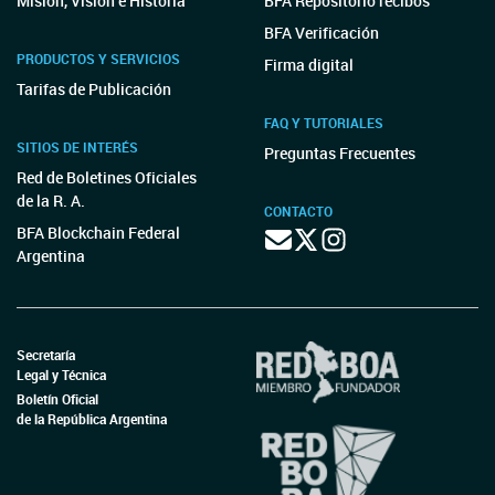
Misión, Visión e Historia
BFA Repositorio recibos
BFA Verificación
PRODUCTOS Y SERVICIOS
Firma digital
Tarifas de Publicación
FAQ Y TUTORIALES
SITIOS DE INTERÉS
Preguntas Frecuentes
Red de Boletines Oficiales
de la R. A.
CONTACTO
BFA Blockchain Federal
Argentina
Secretaría
Legal y Técnica
Boletín Oficial
de la República Argentina