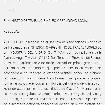
Por ello,
EL MINISTRO DE TRABAJO, EMPLEO Y SEGURIDAD SOCIAL,
RESUELVE:
ARTICULO 1º- Inscríbase en el Registro de Asociaciones Sindicales
de Trabajadores al “SINDICATO ARGENTINO DE TRABAJADORES DE
LA INDUSTRIA DEL VIDRIO (S.A.T.I.V.A)”, con domicilio en calle
Avenida Ángel T. Alvear N° 1647, Don Torcuato, Provincia de Buenos
Aires, con carácter de Asociación Gremial de primer grado, para
agrupar a los trabajadores que presten servicio en relación de
dependencia en fábricas o establecimientos donde se elabore,
fabrique, produzca, procese, transforme o manipule, en cualquier
forma, artículos referidos a la industria del vidrio o del cristal, con
zona de actuación en las localidades de Olavarría, Munro, Loma
Hermosa, Tortuguitas, Caseros, Florida, Pablo Nogués, Del Viso y
Villa Rosa, todas de la Provincia de Buenos Aires, en cumplimiento
de la sentencia definitiva de fecha 29 de abril de 2022, dictada por