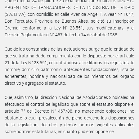
Que en fecha 24 de julio de 2019 la asociación sindical SINDICATO
ARGENTINO DE TRABAJADORES DE LA INDUSTRIA DEL VIDRIO
(S.A.T.I.V.A), con domicilio en calle Avenida Ángel T. Alvear N° 1647,
Don Torcuato, Provincia de Buenos Aires, solicitó su Inscripción
Gremial, conforme a la Ley N° 23.551, sus modificatorias, y el
Decreto Reglamentario N° 467 de fecha 14 de abril de 1988.
Que de las constancias de las actuaciones surge que la entidad de
que se trata ha dado cumplimiento con lo dispuesto por el artículo
21 de la Ley N° 23.551, encontrándose acreditados los requisitos de
nombre, domicilio, patrimonio, antecedentes fundacionales, lista de
adherentes, nómina y nacionalidad de los miembros del órgano
directivo y agregado el estatuto.
Que, asimismo, la Dirección Nacional de Asociaciones Sindicales ha
efectuado el control de legalidad que sobre el estatuto dispone el
artículo 7° del Decreto N° 467/88, no mereciendo objeciones, no
obstante lo cual, prevalecerán de pleno derecho las disposiciones
de la legislación, decretos y demás normas vigentes aplicables
sobre normas estatutarias, en cuanto pudieren oponerse.