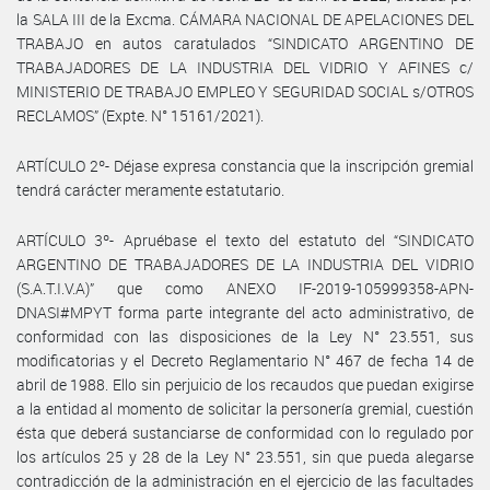
la SALA III de la Excma. CÁMARA NACIONAL DE APELACIONES DEL
TRABAJO en autos caratulados “SINDICATO ARGENTINO DE
TRABAJADORES DE LA INDUSTRIA DEL VIDRIO Y AFINES c/
MINISTERIO DE TRABAJO EMPLEO Y SEGURIDAD SOCIAL s/OTROS
RECLAMOS” (Expte. N° 15161/2021).
ARTÍCULO 2º- Déjase expresa constancia que la inscripción gremial
tendrá carácter meramente estatutario.
ARTÍCULO 3º- Apruébase el texto del estatuto del “SINDICATO
ARGENTINO DE TRABAJADORES DE LA INDUSTRIA DEL VIDRIO
(S.A.T.I.V.A)” que como ANEXO IF-2019-105999358-APN-
DNASI#MPYT forma parte integrante del acto administrativo, de
conformidad con las disposiciones de la Ley N° 23.551, sus
modificatorias y el Decreto Reglamentario N° 467 de fecha 14 de
abril de 1988. Ello sin perjuicio de los recaudos que puedan exigirse
a la entidad al momento de solicitar la personería gremial, cuestión
ésta que deberá sustanciarse de conformidad con lo regulado por
los artículos 25 y 28 de la Ley N° 23.551, sin que pueda alegarse
contradicción de la administración en el ejercicio de las facultades