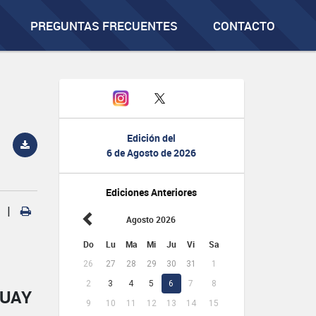
PREGUNTAS FRECUENTES
CONTACTO
Edición del
6 de Agosto de 2026
Ediciones Anteriores
|
Agosto 2026
Do
Lu
Ma
Mi
Ju
Vi
Sa
26
27
28
29
30
31
1
2
3
4
5
6
7
8
GUAY
9
10
11
12
13
14
15