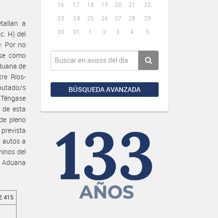
16
17
18
19
20
21
22
23
24
25
26
27
28
29
tallan a
30
31
1
2
3
4
5
c. H) del
: Por no
ose como
Aduana de
re Ríos-
putado/s
BÚSQUEDA AVANZADA
. Téngase
s de esta
de pleno
 prevista
s autos a
minos del
ón Aduana
22.415