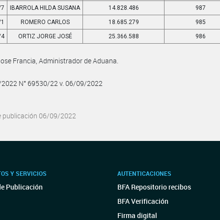
/7
IBARROLA HILDA SUSANA
14.828.486
987
/1
ROMERO CARLOS
18.685.279
985
/4
ORTIZ JORGE JOSÉ
25.366.588
986
Jose Francia, Administrador de Aduana.
9/2022 N° 69530/22 v. 06/09/2022
e publicación 06/09/2022
OS Y SERVICIOS
AUTENTICACIONES
de Publicación
BFA Repositorio recibos
BFA Verificación
Firma digital