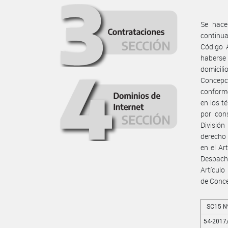
Se hace
continua
Código 
haberse
domicili
Concepc
conforme
en los t
por cons
Divisió
derecho 
en el Ar
Despacho
Artículo
de Conc
SC15 N
54-2017