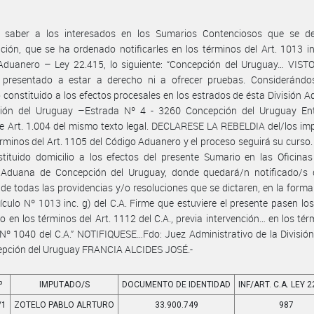
 saber a los interesados en los Sumarios Contenciosos que se de
ción, que se ha ordenado notificarles en los términos del Art. 1013 in
Aduanero – Ley 22.415, lo siguiente: “Concepción del Uruguay… VISTO
 presentado a estar a derecho ni a ofrecer pruebas. Consideránd
o constituido a los efectos procesales en los estrados de ésta División 
ión del Uruguay –Estrada Nº 4 - 3260 Concepción del Uruguay Ent
 Art. 1.004 del mismo texto legal. DECLARESE LA REBELDIA del/los im
érminos del Art. 1105 del Código Aduanero y el proceso seguirá su curso
tituido domicilio a los efectos del presente Sumario en las Oficina
n Aduana de Concepción del Uruguay, donde quedará/n notificado/s 
de todas las providencias y/o resoluciones que se dictaren, en la forma
tículo Nº 1013 inc. g) del C.A. Firme que estuviere el presente pasen lo
 en los términos del Art. 1112 del C.A., previa intervención… en los tér
 Nº 1040 del C.A.” NOTIFIQUESE…Fdo: Juez Administrativo de la Divisi
epción del Uruguay FRANCIA ALCIDES JOSÉ.-
º
IMPUTADO/S
DOCUMENTO DE IDENTIDAD
INF/ART. C.A. LEY 
/1
ZOTELO PABLO ALRTURO
33.900.749
987