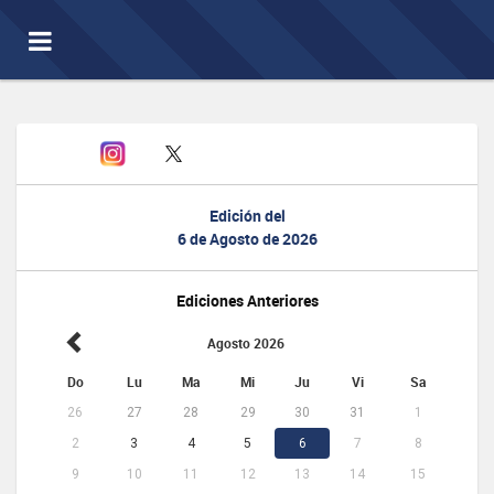
Toggle
navigation
Edición del
6 de Agosto de 2026
Ediciones Anteriores
Agosto 2026
Do
Lu
Ma
Mi
Ju
Vi
Sa
26
27
28
29
30
31
1
2
3
4
5
6
7
8
9
10
11
12
13
14
15