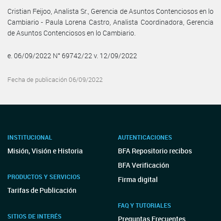
Cristian Feijoo, Analista Sr., Gerencia de Asuntos Contenciosos en lo
Cambiario - Paula Lorena Castro, Analista Coordinadora, Gerencia
de Asuntos Contenciosos en lo Cambiario.
e. 06/09/2022 N° 69742/22 v. 12/09/2022
Fecha de publicación 06/09/2022
INSTITUCIONAL
AUTENTICACIONES
Misión, Visión e Historia
BFA Repositorio recibos
BFA Verificación
PRODUCTOS Y SERVICIOS
Firma digital
Tarifas de Publicación
FAQ Y TUTORIALES
SITIOS DE INTERÉS
Preguntas Frecuentes