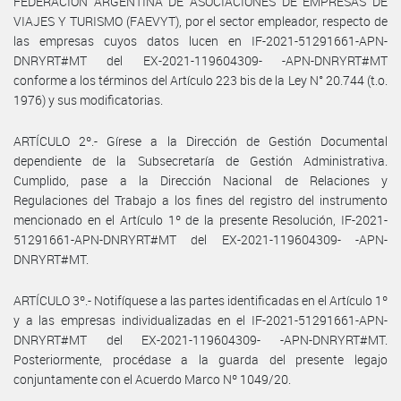
FEDERACIÓN ARGENTINA DE ASOCIACIONES DE EMPRESAS DE
VIAJES Y TURISMO (FAEVYT), por el sector empleador, respecto de
las empresas cuyos datos lucen en IF-2021-51291661-APN-
DNRYRT#MT del EX-2021-119604309- -APN-DNRYRT#MT
conforme a los términos del Artículo 223 bis de la Ley N° 20.744 (t.o.
1976) y sus modificatorias.
ARTÍCULO 2º.- Gírese a la Dirección de Gestión Documental
dependiente de la Subsecretaría de Gestión Administrativa.
Cumplido, pase a la Dirección Nacional de Relaciones y
Regulaciones del Trabajo a los fines del registro del instrumento
mencionado en el Artículo 1º de la presente Resolución, IF-2021-
51291661-APN-DNRYRT#MT del EX-2021-119604309- -APN-
DNRYRT#MT.
ARTÍCULO 3º.- Notifíquese a las partes identificadas en el Artículo 1º
y a las empresas individualizadas en el IF-2021-51291661-APN-
DNRYRT#MT del EX-2021-119604309- -APN-DNRYRT#MT.
Posteriormente, procédase a la guarda del presente legajo
conjuntamente con el Acuerdo Marco Nº 1049/20.