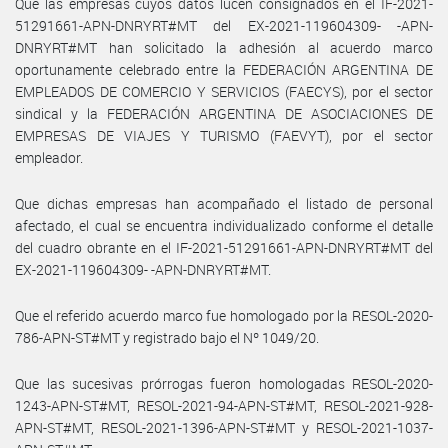
Que las empresas cuyos datos lucen consignados en el IF-2021-
51291661-APN-DNRYRT#MT del EX-2021-119604309- -APN-
DNRYRT#MT han solicitado la adhesión al acuerdo marco
oportunamente celebrado entre la FEDERACIÓN ARGENTINA DE
EMPLEADOS DE COMERCIO Y SERVICIOS (FAECYS), por el sector
sindical y la FEDERACIÓN ARGENTINA DE ASOCIACIONES DE
EMPRESAS DE VIAJES Y TURISMO (FAEVYT), por el sector
empleador.
Que dichas empresas han acompañado el listado de personal
afectado, el cual se encuentra individualizado conforme el detalle
del cuadro obrante en el IF-2021-51291661-APN-DNRYRT#MT del
EX-2021-119604309- -APN-DNRYRT#MT.
Que el referido acuerdo marco fue homologado por la RESOL-2020-
786-APN-ST#MT y registrado bajo el Nº 1049/20.
Que las sucesivas prórrogas fueron homologadas RESOL-2020-
1243-APN-ST#MT, RESOL-2021-94-APN-ST#MT, RESOL-2021-928-
APN-ST#MT, RESOL-2021-1396-APN-ST#MT y RESOL-2021-1037-