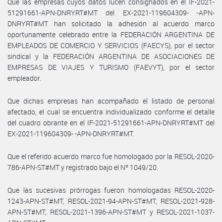
Que las empresas cuyos datos lucen consignados en el IF-2021-
51291661-APN-DNRYRT#MT del EX-2021-119604309- -APN-
DNRYRT#MT han solicitado la adhesión al acuerdo marco
oportunamente celebrado entre la FEDERACIÓN ARGENTINA DE
EMPLEADOS DE COMERCIO Y SERVICIOS (FAECYS), por el sector
sindical y la FEDERACIÓN ARGENTINA DE ASOCIACIONES DE
EMPRESAS DE VIAJES Y TURISMO (FAEVYT), por el sector
empleador.
Que dichas empresas han acompañado el listado de personal
afectado, el cual se encuentra individualizado conforme el detalle
del cuadro obrante en el IF-2021-51291661-APN-DNRYRT#MT del
EX-2021-119604309- -APN-DNRYRT#MT.
Que el referido acuerdo marco fue homologado por la RESOL-2020-
786-APN-ST#MT y registrado bajo el Nº 1049/20.
Que las sucesivas prórrogas fueron homologadas RESOL-2020-
1243-APN-ST#MT, RESOL-2021-94-APN-ST#MT, RESOL-2021-928-
APN-ST#MT, RESOL-2021-1396-APN-ST#MT y RESOL-2021-1037-