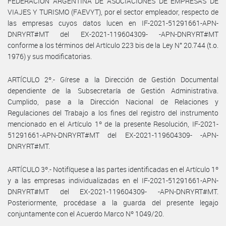
FEDERACIÓN ARGENTINA DE ASOCIACIONES DE EMPRESAS DE
VIAJES Y TURISMO (FAEVYT), por el sector empleador, respecto de
las empresas cuyos datos lucen en IF-2021-51291661-APN-
DNRYRT#MT del EX-2021-119604309- -APN-DNRYRT#MT
conforme a los términos del Artículo 223 bis de la Ley N° 20.744 (t.o.
1976) y sus modificatorias.
ARTÍCULO 2º.- Gírese a la Dirección de Gestión Documental
dependiente de la Subsecretaría de Gestión Administrativa.
Cumplido, pase a la Dirección Nacional de Relaciones y
Regulaciones del Trabajo a los fines del registro del instrumento
mencionado en el Artículo 1º de la presente Resolución, IF-2021-
51291661-APN-DNRYRT#MT del EX-2021-119604309- -APN-
DNRYRT#MT.
ARTÍCULO 3º.- Notifíquese a las partes identificadas en el Artículo 1º
y a las empresas individualizadas en el IF-2021-51291661-APN-
DNRYRT#MT del EX-2021-119604309- -APN-DNRYRT#MT.
Posteriormente, procédase a la guarda del presente legajo
conjuntamente con el Acuerdo Marco Nº 1049/20.